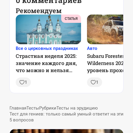
0 комментариев
Рекомендуем
СТАТЬЯ
Все о церковных праздниках
Авто
Страстная неделя 2025:
Subaru Forester
значение каждого дня,
Wilderness 2025:
что можно и нельзя
уровень проход
делать
для любителей
1
1
приключений
Главная
Тесты
Рубрики
Тесты на эрудицию
Тест для гениев: только самый умный ответит на эти
5 вопросов