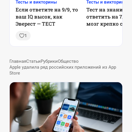
Тесты и викторины
Тесты и викторины
Если ответите на 9/9, то
Тест на знания: 
ваш IQ высок, как
ответить на 7/7 
Эверест — ТЕСТ
мозг крепко спи
1
Главная
Статьи
Рубрики
Общество
Apple удалила ряд российских приложений из App
Store