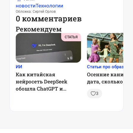
новости
Технологии
Обложка: Сергей Орлов
0 комментариев
Рекомендуем
СТАТЬЯ
ИИ
Статьи про образова
Как китайская
Осенние каникул
нейросеть DeepSeek
дата, сколько пр
обошла ChatGPT и
3
обрушила акции ИТ-
гигантов