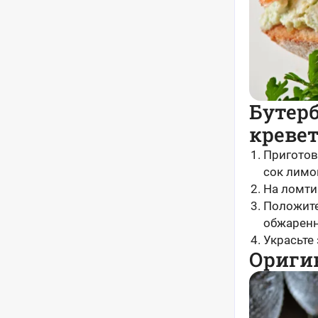
Бутерб
креве
Приготов
сок лимон
На ломти
Положите
обжаренн
Украсьте 
Ориги