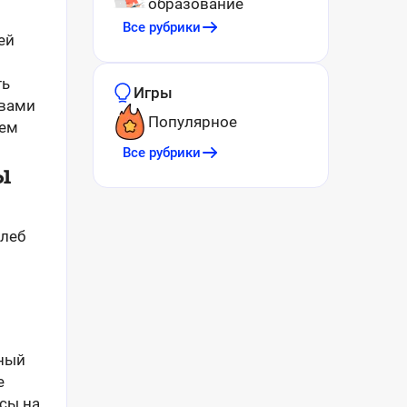
образование
Все рубрики
ей
ть
Игры
 вами
Популярное
ием
Все рубрики
ы
Хлеб
рный
е
усы на