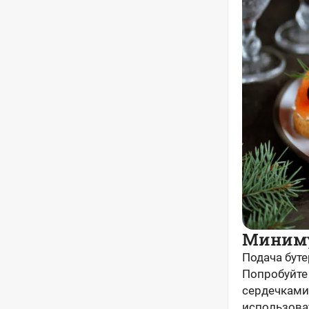
Миниму
Подача буте
Попробуйте
сердечками
использова