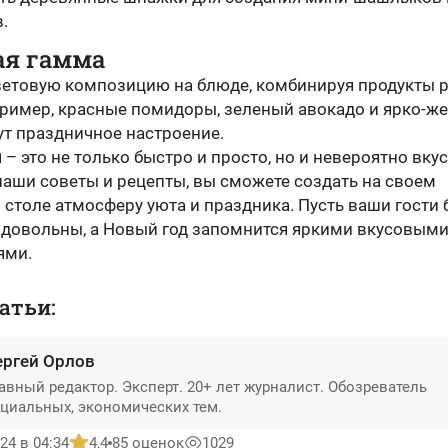
.
ая гамма
ветовую композицию на блюде, комбинируя продукты 
пример, красные помидоры, зеленый авокадо и ярко-ж
ут праздничное настроение.
ы
– это не только быстро и просто, но и невероятно вкус
наши советы и рецепты, вы сможете создать на своем
столе атмосферу уюта и праздника. Пусть ваши гости 
 довольны, а Новый год запомнится яркими вкусовым
ями.
атьи:
ергей Орлов
авный редактор. Эксперт. 20+ лет журналист. Обозреватель
циальных, экономических тем.
24 в 04:34
4,4
85 оценок
1029