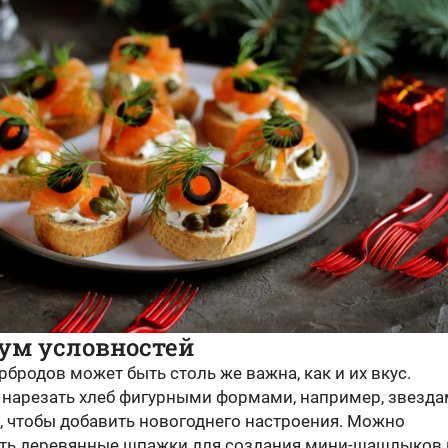
м условностей
рбродов может быть столь же важна, как и их вкус.
 нарезать хлеб фигурными формами, например, звезда
, чтобы добавить новогоднего настроения. Можно
ть деревянные шпажки для создания мини-шашлыков 