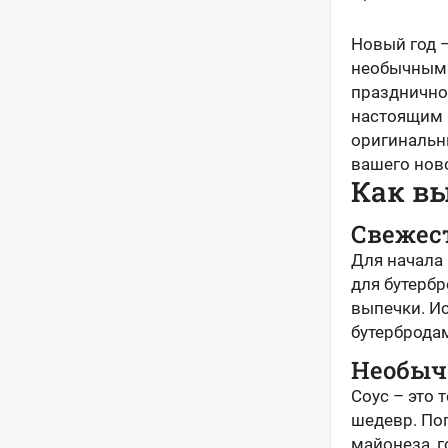
Новый год –
необычными
праздничног
настоящим 
оригинальн
вашего ново
Как в
Свежес
Для начала
для бутерб
выпечки. И
бутербродам
Необыч
Соус – это 
шедевр. По
майонеза, г