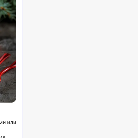
ми или
из