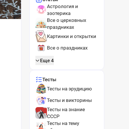
Астрология и
эзотерика
Все о церковных
праздниках
Картинки и открытки
Все о праздниках
Еще 4
Тесты
Тесты на эрудицию
Тесты и викторины
Тесты на знание
СССР
Тесты на тему