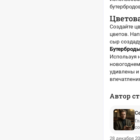
бутербродов
Цветов
Создайте ц
цветов. На
сыр создад
Бутерброд
Используя 
новогоднем 
удивлены и
впечатлени
Автор ст
С
Гл
со
28 декабря 20