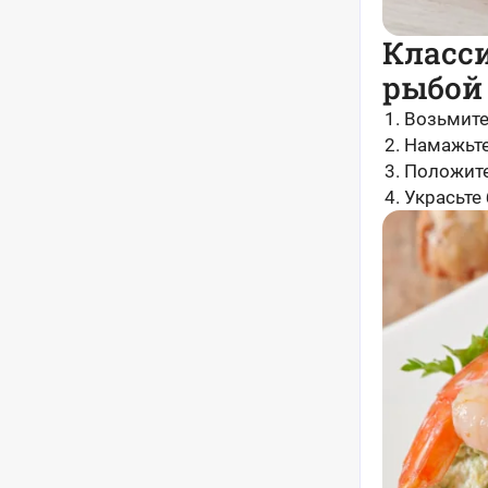
Класси
рыбой
Возьмите
Намажьте
Положите
Украсьте