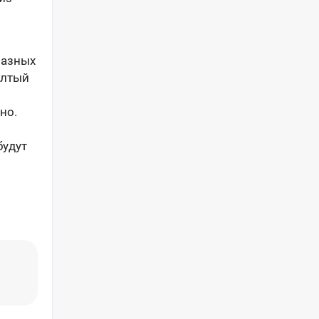
разных
елтый
но.
будут
и