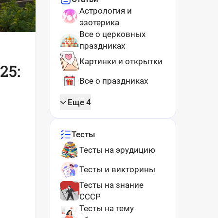
Астрология и
эзотерика
Все о церковных
праздниках
Картинки и открытки
25:
Все о праздниках
Еще 4
Тесты
Тесты на эрудицию
Тесты и викторины
Тесты на знание
СССР
Тесты на тему