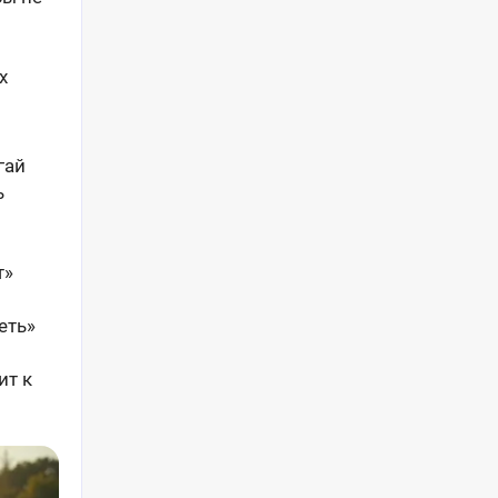
х
гай
ь
т»
еть»
ит к