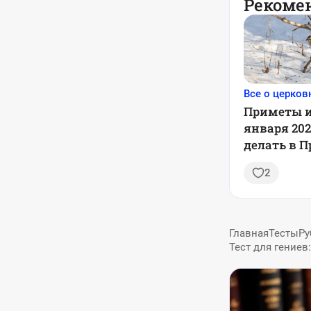
Рекоме
Все о церков
Приметы и
января 202
делать в 
день
2
Главная
Тесты
Ру
Тест для гениев