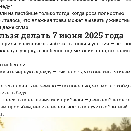
недуг.
ли на пастбище только тогда, когда роса полностью
читалось, что влажная трава может вызвать у животны
 даже сглаз.
льзя делать 7 июня 2025 года
ворили: если хочешь избежать тоски и уныния — не тро
ральную уборку, а особенно подметание пола, старалис
го избегали:
носить чёрную одежду — считалось, что она «вытягивае
лось плевать на землю — по поверью, это могло «обид
ликать беду.
т просить повышения или прибавки — день не благовол
ым просьбам, велика вероятность получить обратный
т.