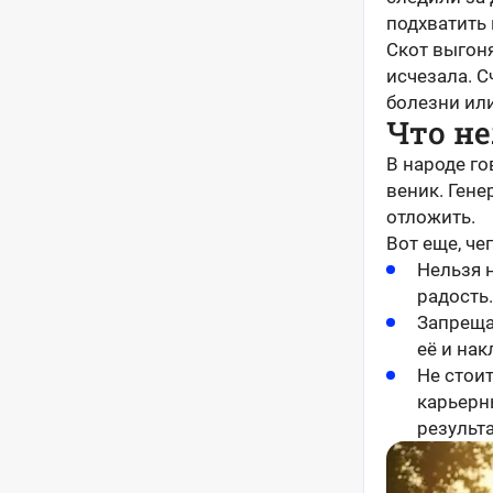
подхватить 
Скот выгоня
исчезала. С
болезни или
Что не
В народе го
веник. Гене
отложить.
Вот еще, че
Нельзя 
радость.
Запреща
её и нак
Не стои
карьерн
результа