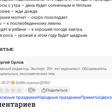
осы с утра — день будет солнечным и тёплым.
грома — жди дождя.
гушки молчат — скоро похолодает.
ы — к послеобеденному ливню.
дят в рябине — к хорошей погоде завтра.
я роса — урожай в этом году будет щедрым.
атьи:
ергей Орлов
авный редактор. Эксперт. 20+ лет журналист. Обозреватель
циальных, экономических тем.
 05:37
4,6
86 оценок
953
0
Поделиться
ковные праздники
Народные праздники
Приметы
Церко
ментариев