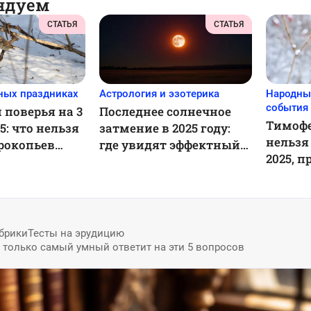
ндуем
СТАТЬЯ
СТАТЬЯ
ных праздниках
Астрология и эзотерика
Народны
события
 поверья на 3
Последнее солнечное
Тимофе
5: что нельзя
затмение в 2025 году:
нельзя
Прокопьев
где увидят эффектный
2025, 
красный месяц
брики
Тесты на эрудицию
: только самый умный ответит на эти 5 вопросов