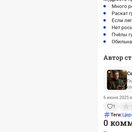
Много р
Раскат 
Если ля
Нет рос
Пчёлы гу
Обильна
Автор ст
С
Гл
со
6 июня 2025 в
1
Теги:
Цер
0 ком