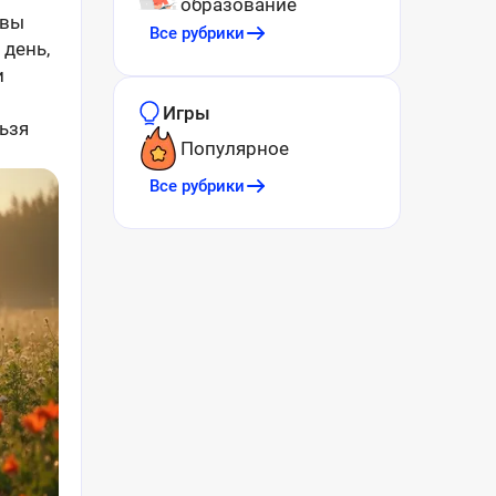
образование
авы
Все рубрики
 день,
и
Игры
ьзя
Популярное
Все рубрики