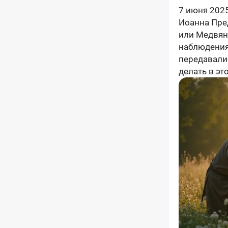
7 июня 202
Иоанна Пред
или Медвян
наблюдениям
передавалис
делать в эт