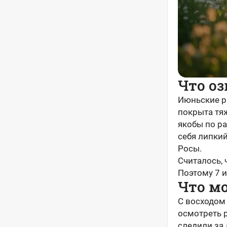
Что о
Июньские р
покрыта тяж
якобы по ра
себя липкий
Росы.
Считалось, 
Поэтому 7 и
Что мо
С восходом
осмотреть р
следили за 