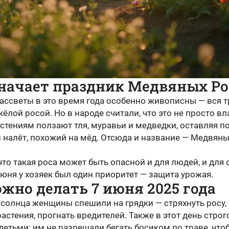
значает праздник Медвяных Ро
ассветы в это время года особенно живописны — вся т
ёлой росой. Но в народе считали, что это не просто вла
стениям ползают тля, муравьи и медведки, оставляя п
 налёт, похожий на мёд. Отсюда и название — Медвян
что такая роса может быть опасной и для людей, и для 
юня у хозяек был один приоритет — защита урожая.
жно делать 7 июня 2025 года
 солнца женщины спешили на грядки — стряхнуть росу,
астения, прогнать вредителей. Также в этот день строг
детьми: им не разрешали бегать босиком по траве, что