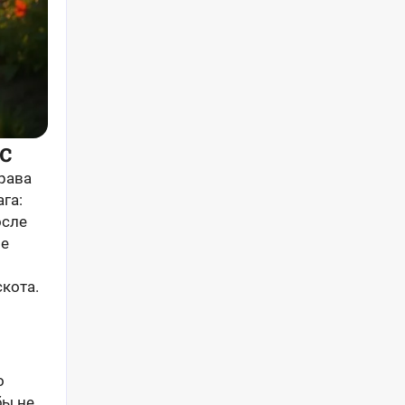
с
рава
га:
осле
ые
скота.
о
бы не