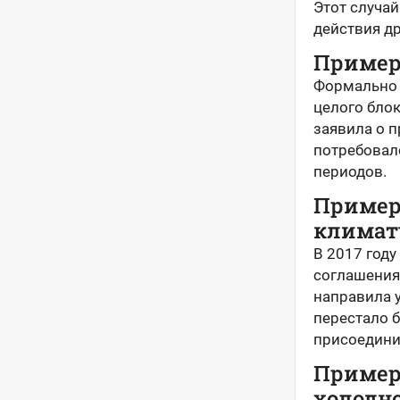
Этот случай
действия д
Пример 
Формально B
целого блок
заявила о п
потребовал
периодов.
Пример
климат
В 2017 год
соглашения
направила 
перестало б
присоедини
Пример 
холодн