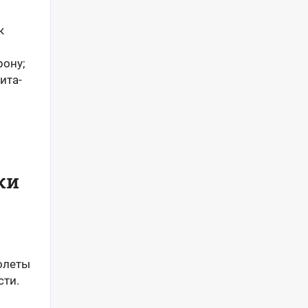
к
рону;
ита­
ки
олеты
сти.