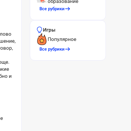
образование
Все рубрики
Игры
слово
Популярное
ашение,
овор,
Все рубрики
юще.
акие
бно и
ое