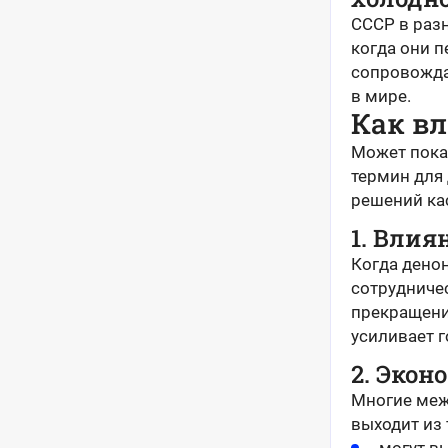
СССР в раз
когда они п
сопровожда
в мире.
Как в
Может пока
термин для
решений ка
1. Влия
Когда дено
сотрудничес
прекращени
усиливает 
2. Экон
Многие меж
выходит из 