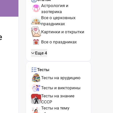
Астрология и
эзотерика
Все о церковных
праздниках
Картинки и открытки
е
Все о праздниках
Еще 4
Тесты
Тесты на эрудицию
Тесты и викторины
Тесты на знание
СССР
Тесты на тему