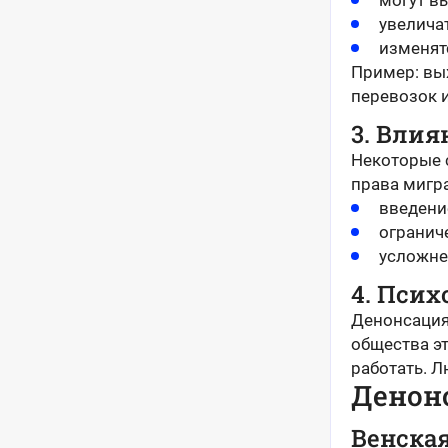
могут в
увелича
изменят
Пример: вы
перевозок 
3. Влия
Некоторые 
права мигр
введение
огранич
усложне
4. Пси
Денонсация 
общества эт
работать. 
Денон
Венска