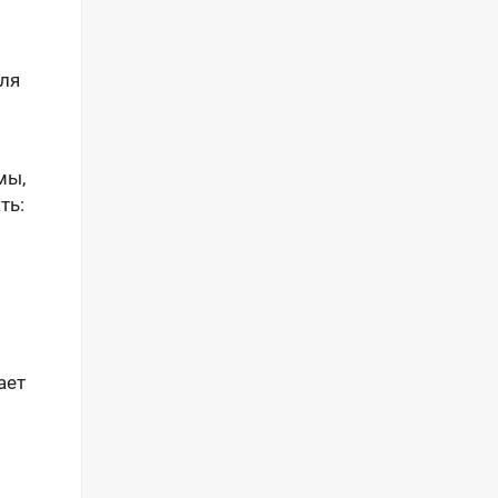
ля
мы,
ть:
ает