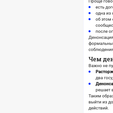
Проще гово
есть до
одна из
об этом
сообщес
после о
Денонсация 
формальный
соблюдения
Чем де
Важно не п
Растор
два гос
Денонс
решает 
Таким обра
выйти из д
действий.