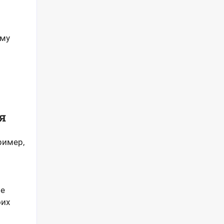
ому
я
ример,
не
оих