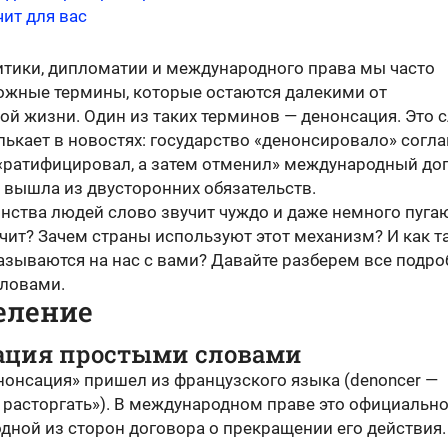
чит для вас
итики, дипломатии и международного права мы часто
жные термины, которые остаются далекими от
ой жизни. Один из таких терминов — денонсация. Это 
ькает в новостях: государство «денонсировало» согл
«ратифицировал, а затем отменил» международный дог
 вышла из двусторонних обязательств.
нства людей слово звучит чуждо и даже немного пуга
чит? Зачем страны используют этот механизм? И как т
азываются на нас с вами? Давайте разберем все подро
ловами.
еление
ация простыми словами
нонсация» пришел из французского языка (denoncer —
 расторгать»). В международном праве это официальн
дной из сторон договора о прекращении его действия.