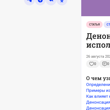
СТАТЬЯ
С
Денон
испол
26 августа 20
0
0
О чем уз
Определен
Примеры из
Как влияет
Денонсация
Денонсация