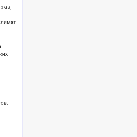
нами,
климат
й
ких
ов.
а