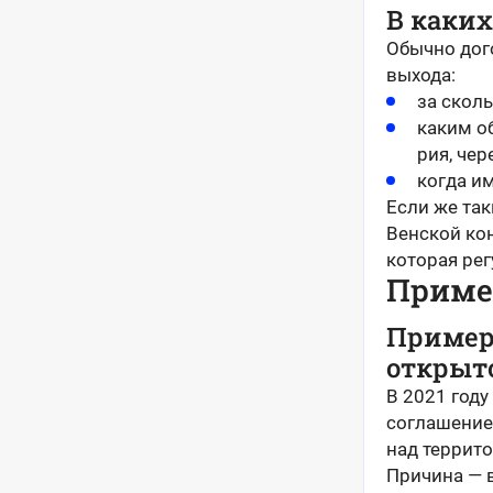
В каки
Обычно дог
выхода:
за скол
каким о
рия, чер
когда и
Если же так
Венской ко
которая рег
Приме
Пример 
открыт
В 2021 год
соглашение
над террито
Причина — 