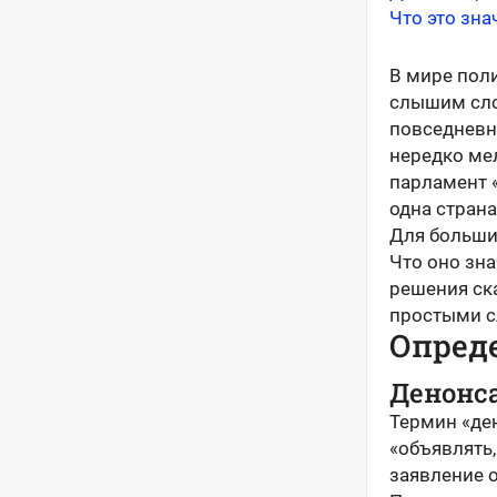
Что это зна
В мире пол
слышим сло
повседневн
нередко мел
парламент 
одна страна
Для больши
Что оно зна
решения ск
простыми с
Опред
Денонс
Термин «де
«объявлять,
заявление о