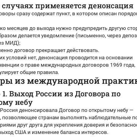
х случаях применяется денонсация
оворы сразу содержат пункт, в котором описан порядо
ько месяцев до выхода нужно предупредить другую сто
бразом делается уведомление (письменно, через депоз
ез МИД);
менно договор прекращает действовать.
их условий нет, денонсация проводится на основании
нвенции о праве международных договоров 1969 года,
улирует общие правила.
ры из международной практи
1. Выход России из Договора по
ому небу
у Россия денонсировала Договор по открытому небу —
, позволяющее странам выполнять наблюдательные п
риями друг друга для укрепления доверия и безопасно
выход США и изменение баланса интересов.