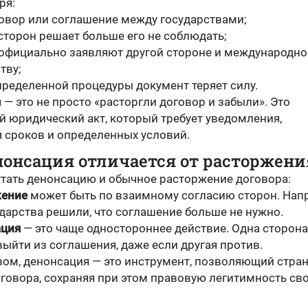
ря:
говор или соглашение между государствами;
 сторон решает больше его не соблюдать;
 официально заявляют другой стороне и международн
тву;
пределенной процедуры документ теряет силу.
— это не просто «расторгли договор и забыли». Это
 юридический акт, который требует уведомления,
 сроков и определенных условий.
нонсация отличается от расторжени
утать денонсацию и обычное расторжение договора:
жение
может быть по взаимному согласию сторон. Нап
ударства решили, что соглашение больше не нужно.
ация
— это чаще одностороннее действие. Одна сторона
выйти из соглашения, даже если другая против.
зом, денонсация — это инструмент, позволяющий стра
оговора, сохраняя при этом правовую легитимность св