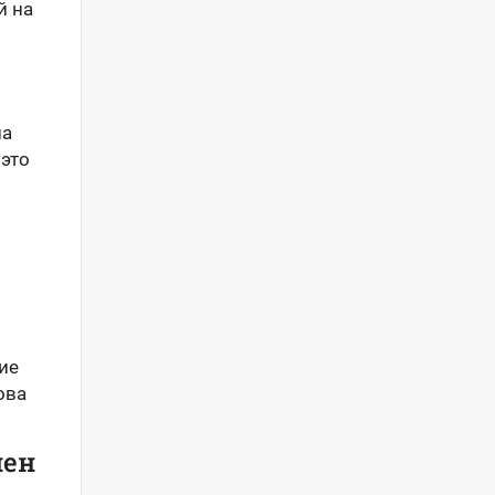
й на
на
 это
ие
ова
мен