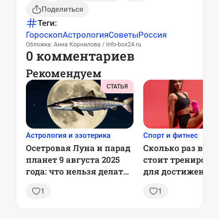
Поделиться
Теги:
Гороскоп
Астрология
Советы
Россия
Обложка: Анна Корнилова / info-box24.ru
0 комментариев
Рекомендуем
СТАТЬЯ
Астрология и эзотерика
Спорт и фитнес
Осетровая Луна и парад
Сколько раз в не
планет 9 августа 2025
стоит тренирова
года: что нельзя делать
для достижения
и почему это важно
лучшего результа
1
1
рекомендации у