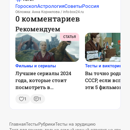
Гороскоп
Астрология
Советы
Россия
Обложка: Анна Корнилова / info-box24.ru
0 комментариев
Рекомендуем
СТАТЬЯ
Фильмы и сериалы
Тесты и викторины
Лучшие сериалы 2024
Вы точно родили
года, которые стоит
СССР, если вспом
посмотреть в
эти 5 фильмов —
новогодние праздники
1
1
Главная
Тесты
Рубрики
Тесты на эрудицию