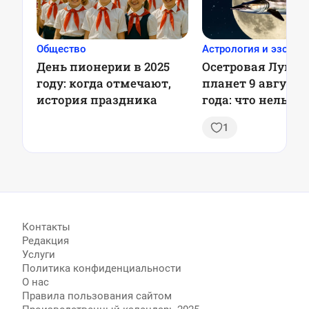
Общество
Астрология и эзотер
День пионерии в 2025
Осетровая Луна 
году: когда отмечают,
планет 9 августа
история праздника
года: что нельзя 
и почему это ва
1
Контакты
Редакция
Услуги
Политика конфиденциальности
О нас
Правила пользования сайтом