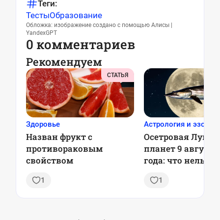
Теги:
Тесты
Образование
Обложка: изображение создано с помощью Алисы |
YandexGPT
0 комментариев
Рекомендуем
СТАТЬЯ
Здоровье
Астрология и эзотер
Назван фрукт с
Осетровая Луна 
противораковым
планет 9 августа
свойством
года: что нельзя 
и почему это ва
1
1