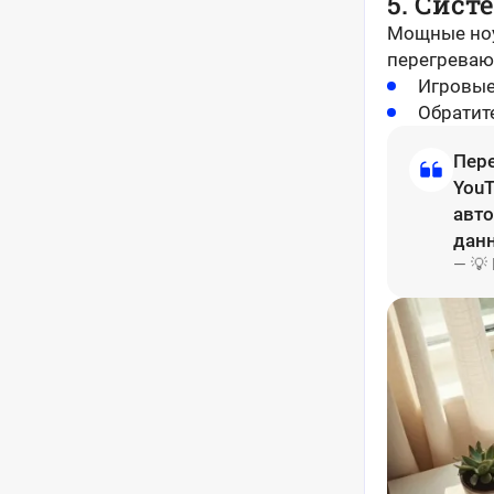
5. Сист
Мощные ноу
перегреваю
Игровые
Обратит
Пере
YouT
авто
данн
— 💡