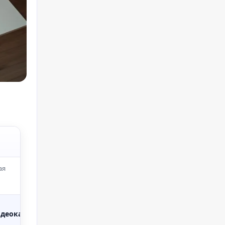
ая
Диагональ
Ключевые
деокарта
экрана
особенности