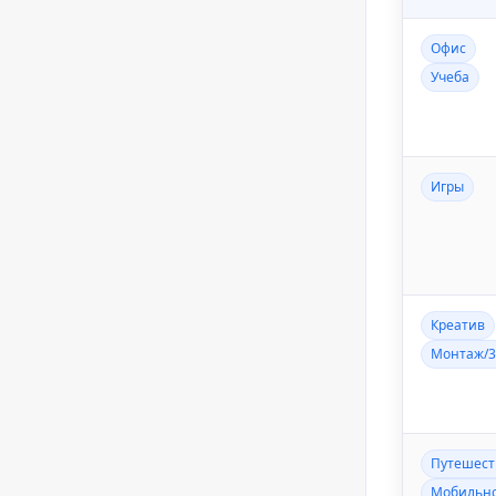
Офис
Учеба
Игры
Креатив
Монтаж/
Путешест
Мобильно