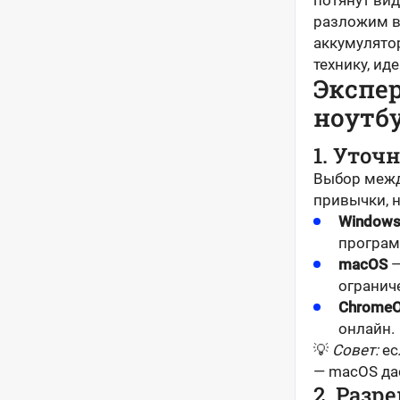
потянут ви
разложим в
аккумулятор
технику, ид
Экспе
ноутб
1. Уточ
Выбор межд
привычки, н
Window
програм
macOS
—
огранич
Chrome
онлайн.
💡
Совет:
ес
— macOS да
2. Разр