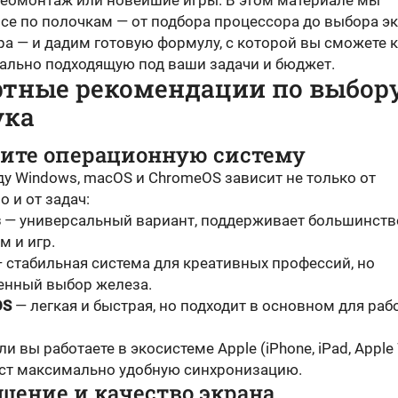
деомонтаж или новейшие игры. В этом материале мы
се по полочкам — от подбора процессора до выбора эк
а — и дадим готовую формулу, с которой вы сможете 
еально подходящую под ваши задачи и бюджет.
ртные рекомендации по выбор
ука
ните операционную систему
у Windows, macOS и ChromeOS зависит не только от
о и от задач:
s
— универсальный вариант, поддерживает большинств
м и игр.
 стабильная система для креативных профессий, но
енный выбор железа.
OS
— легкая и быстрая, но подходит в основном для раб
ли вы работаете в экосистеме Apple (iPhone, iPad, Apple
ст максимально удобную синхронизацию.
ешение и качество экрана