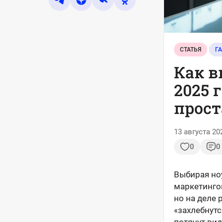
СТАТЬЯ
Г
Как в
2025 
прост
13 августа 20
0
0
Выбирая ноу
маркетинго
но на деле 
«захлебнутс