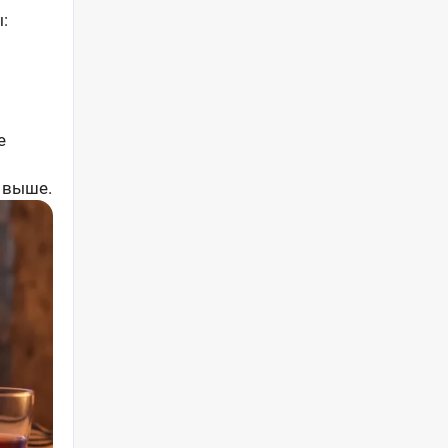
:
е
и выше.