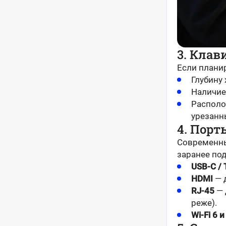
3. Клав
Если планир
Глубину
Наличие 
Располо
урезанн
4. Пор
Современны
заранее под
USB-C / 
HDMI
— 
RJ-45
— 
реже).
Wi-Fi 6 и