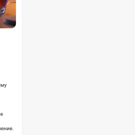
ому
се
ение.