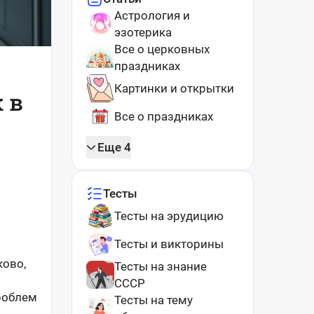
Астрология и
эзотерика
Все о церковных
праздниках
Картинки и открытки
 в
Все о праздниках
Еще 4
Тесты
Тесты на эрудицию
Тесты и викторины
ково,
Тесты на знание
СССР
проблем
Тесты на тему