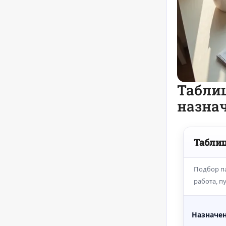
Таблиц
назна
Таблиц
Подбор па
работа, п
Назначе