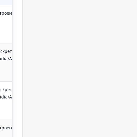
троенная
13–15
Легкий корпус,
дюймов
продолжительная
автономная работа
скретная
15–17
Высокая мощность,
idia/AMD
дюймов
эффективное
охлаждение, экран
120–144 Гц+
скретная
15–17
Точная
idia/AMD
дюймов
цветопередача
(IPS/OLED), высокая
производительность
троенная
11–13
Компактность,
дюймов
малый вес, долгая