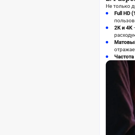
Не только д
Full HD 
пользов
2K и 4K
—
расходу
Матовый
отражает
Частота