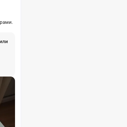
орами.
 или