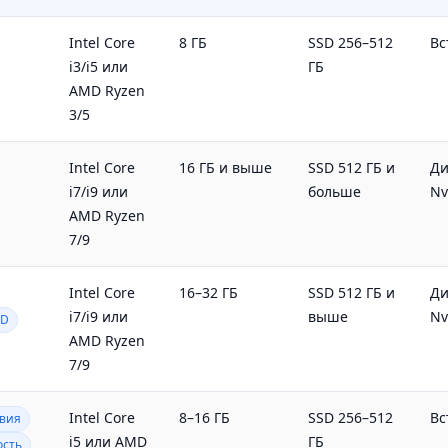
Intel Core
8 ГБ
SSD 256–512
Вс
i3/i5 или
ГБ
AMD Ryzen
3/5
Intel Core
16 ГБ и выше
SSD 512 ГБ и
Ди
i7/i9 или
больше
Nv
AMD Ryzen
7/9
Intel Core
16–32 ГБ
SSD 512 ГБ и
Ди
i7/i9 или
выше
Nv
3D
AMD Ryzen
7/9
Intel Core
8–16 ГБ
SSD 256–512
Вс
вия
i5 или AMD
ГБ
сть