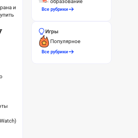
образование
рана и
Все рубрики
купить
у
Игры
Популярное
Все рубрики
о
оты
 Watch)