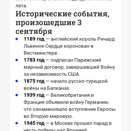
лета.
Исторические события,
произошедшие 3
сентября
1189 год
— английский король Ричард
Львиное Сердце коронован в
Вестминстере.
1783 год
— подписан Парижский
мирный договор, завершивший Войну
за независимость США.
1875 год
— начало русско-турецкой
войны на Балканах.
1939 год
— Великобритания и
Франция объявили войну Германии,
что ознаменовало вступление Европы
во Вторую мировую.
1945 год
— в Москве прошел парад в
честь победы над Японией.