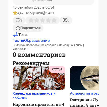
15 сентября 2025 в 06:54
4,6
132 оценки
9433
3
0
Поделиться
Теги:
Тесты
Образование
Обложка: изображение создано с помощью Алисы |
YandexGPT
0 комментариев
Рекомендуем
СТАТЬЯ
Календарь праздников и
Астрология и эзотер
событий
Осетровая Луна 
Народные приметы на 4
планет 9 августа