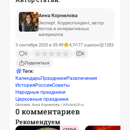
Анна Корнилова
Эксперт. Корреспондент, автор
тестов и интерактивных
материалов
3 сентября 2025 в 05:49
4,7
177 оценок
1283
0
0
Поделиться
Теги:
Календарь
Праздники
Развлечения
История
Россия
Советы
Народные праздники
Церковные праздники
Обложка: Анна Корнилова / info-box24.ru
0 комментариев
Рекомендуем
СТАТЬЯ