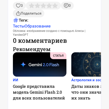
3
0
Поделиться
Теги:
Тесты
Образование
Обложка: изображение создано с помощью Алисы |
YandexGPT
0 комментариев
Рекомендуем
СТАТЬЯ
ИИ
Астрология и эзотер
Google представила
Даты знаков зод
модель Gemini Flash 2.0
что они значат и
для всех пользователей
их знать