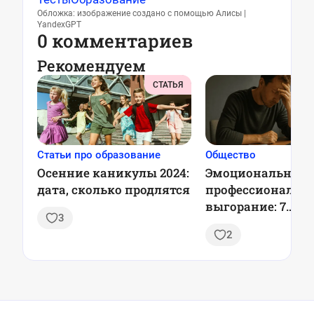
Обложка: изображение создано с помощью Алисы |
YandexGPT
0 комментариев
Рекомендуем
СТАТЬЯ
Статьи про образование
Общество
Осенние каникулы 2024:
Эмоциональное 
дата, сколько продлятся
профессиональн
выгорание: 7
3
проверенных стр
2
профилактики, 
оставаться в рес
каждый день