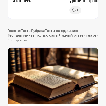
их знать
уровень проход
для любителей
1
приключений
Главная
Тесты
Рубрики
Тесты на эрудицию
Тест для гениев: только самый умный ответит на эти
5 вопросов