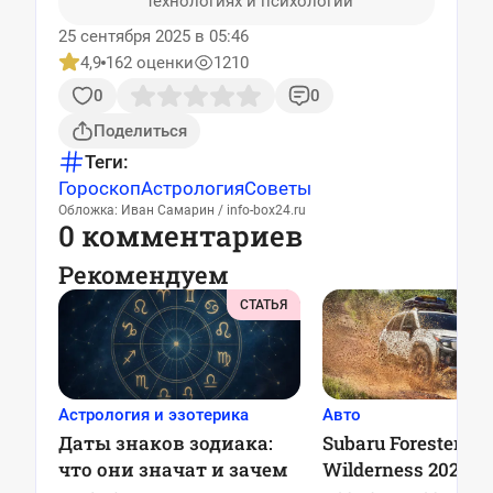
технологиях и психологии
25 сентября 2025 в 05:46
4,9
162 оценки
1210
0
0
Поделиться
Теги:
Гороскоп
Астрология
Советы
Обложка: Иван Самарин / info-box24.ru
0 комментариев
Рекомендуем
СТАТЬЯ
Астрология и эзотерика
Авто
Даты знаков зодиака:
Subaru Forester
что они значат и зачем
Wilderness 2025: