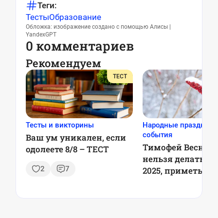
Теги:
Тесты
Образование
Обложка: изображение создано с помощью Алисы |
YandexGPT
0 комментариев
Рекомендуем
ТЕСТ
Тесты и викторины
Народные праздники
события
Ваш ум уникален, если
Тимофей Веснове
одолеете 8/8 – ТЕСТ
нельзя делать 6 
2
7
2025, приметы