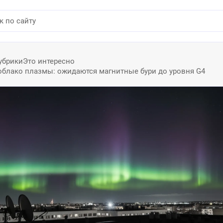
убрики
Это интересно
облако плазмы: ожидаются магнитные бури до уровня G4