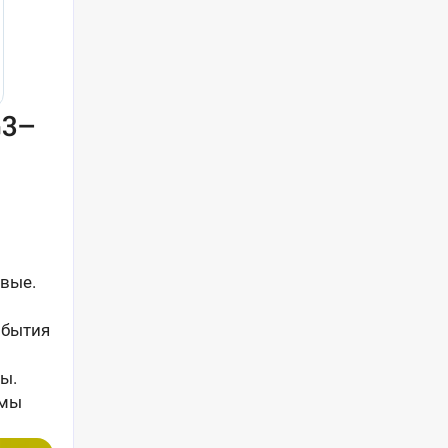
G3–
овые.
обытия
ы.
омы