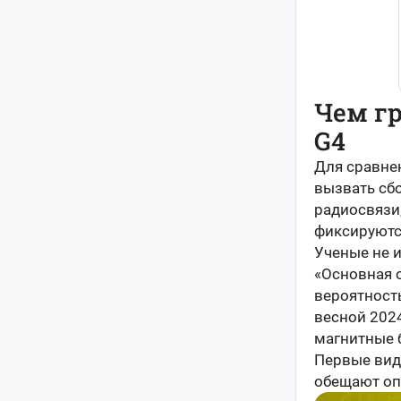
Чем гр
G4
Для сравнен
вызвать сбо
радиосвязи,
фиксируютс
Ученые не и
«Основная 
вероятност
весной 2024
магнитные 
Первые вид
обещают оп