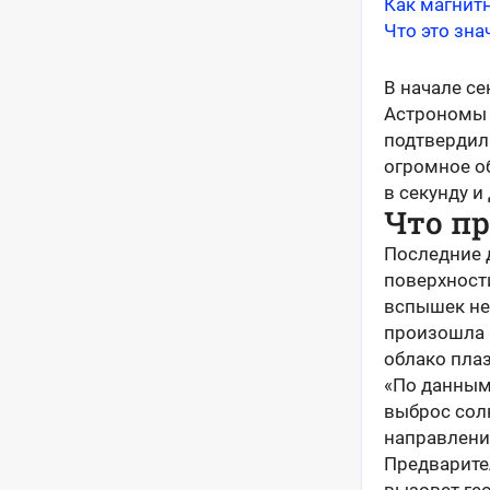
Как магнит
Что это зна
В начале с
Астрономы 
подтвердили
огромное о
в секунду и
Что п
Последние 
поверхност
вспышек не
произошла 
облако пла
«По данным
выброс сол
направлени
Предварител