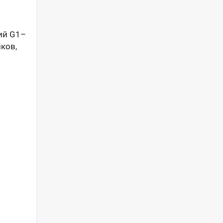
ий G1–
ков,