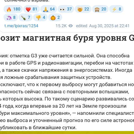
озит магнитная буря уровня 
ия: отметка G3 уже считается сильной. Она способна
и в работе GPS и радионавигации, перебои на частотах
 а также скачки напряжения в энергосистемах. Иногда
я ложные срабатывания защитных устройств.
сключают, что к первому выбросу могут добавиться н
опасность сейчас связана с повторными вспышками,
ь которых высока. По такому сценарию развивались с
 года, когда впервые за 20 лет на Земле произошли
бури максимального уровня», — напомнили специалист
ео выброса и уточненный прогноз по его силе астрон
убликовать в ближайшие сутки.