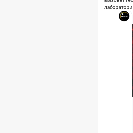
вызовет ге
лаборатори