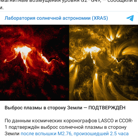
омагнитные возмущения уровня G2–G4», — сообщили в
и.