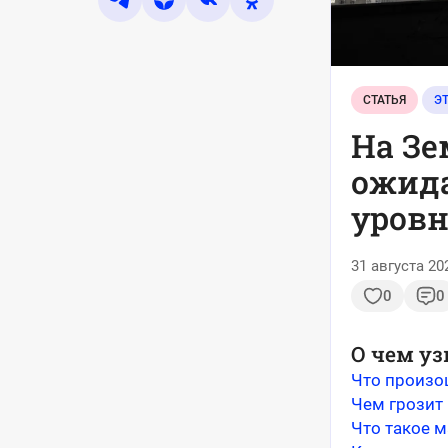
СТАТЬЯ
Э
На Зе
ожида
уровн
31 августа 20
0
0
О чем уз
Что произо
Чем грозит 
Что такое м