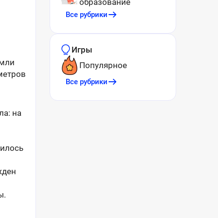
образование
Все рубрики
Игры
емли
Популярное
метров
Все рубрики
а: на
милось
жден
ы.