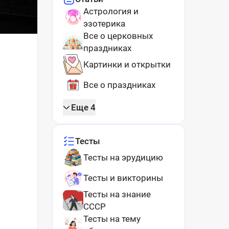
Астрология и
эзотерика
Все о церковных
праздниках
Картинки и открытки
Все о праздниках
Еще 4
Тесты
Тесты на эрудицию
Тесты и викторины
Тесты на знание
СССР
Тесты на тему