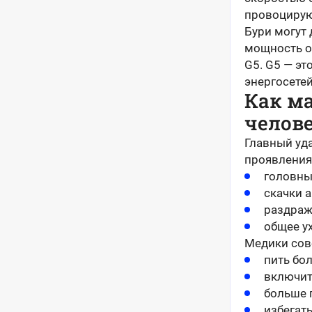
провоцирую
Бури могут 
мощность о
G5. G5 — эт
энергосете
Как м
челов
Главный уд
проявления
головны
скачки 
раздраж
общее у
Медики сове
пить бо
включит
больше г
избегать