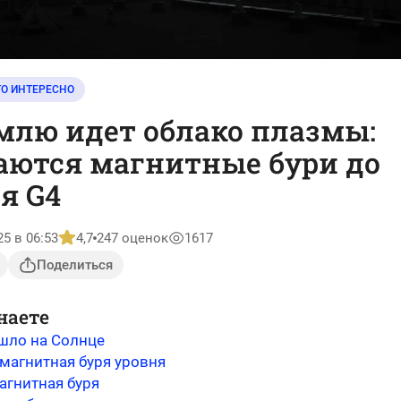
ТО ИНТЕРЕСНО
млю идет облако плазмы:
ются магнитные бури до
я G4
25 в 06:53
4,7
247 оценок
1617
Поделиться
наете
шло на Солнце
магнитная буря уровня
агнитная буря