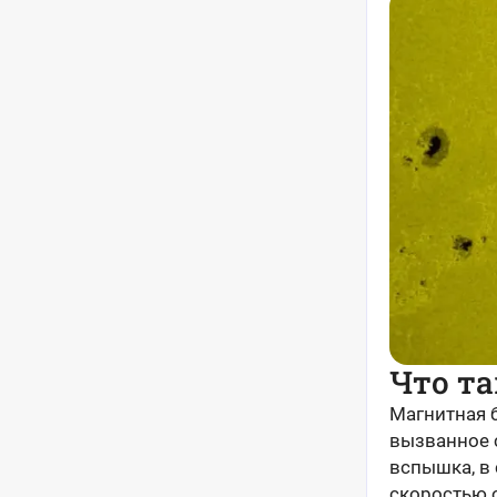
Что та
Магнитная 
вызванное 
вспышка, в
скоростью о