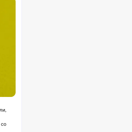
ли,
 со