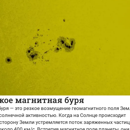
кое магнитная буря
буря — это резкое возмущение геомагнитного поля Зем
солнечной активностью. Когда на Солнце происходит
 сторону Земли устремляется поток заряженных частиц
коло 400 км/с. Встретив магнитное поле планеты, они