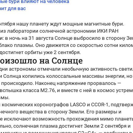
ные бури влияют на человека
чит для вас
ентября нашу планету ждут мощные магнитные бури.
из лаборатории солнечной астрономии ИКИ РАН
: в ночь на 31 августа Солнце выбросило в сторону З
блако плазмы. Оно движется со скоростью сотни кило
 достигнет орбиты уже 2 сентября.
роизошло на Солнце
дни астрономы отмечали необычную активность светил
и Солнца копились колоссальные массивы энергии, но
 происходило. Наконец напряжение прорвалось —
вспышка класса M2.76, и вместе с ней в космос устре
змы.
 космических коронографов LASCO и CCOR-1, подтвер
нечного вещества в сторону Земли. Его размеры и
е исключают возможность прохождения мимо планет
ьно, солнечная плазма достигнет Земли 2 сентября и