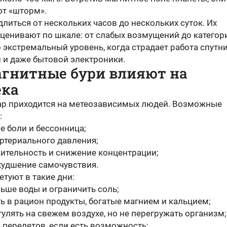
т «шторм».
длиться от нескольких часов до нескольких суток. Их
ценивают по шкале: от слабых возмущений до категор
о экстремальный уровень, когда страдает работа спутни
й и даже бытовой электроники.
агнитные бури влияют на
ека
ар приходится на метеозависимых людей. Возможные
:
е боли и бессонница;
артериального давления;
ительность и снижение концентрации;
худшение самочувствия.
туют в такие дни:
льше воды и ограничить соль;
ь в рацион продукты, богатые магнием и кальцием;
улять на свежем воздухе, но не перегружать организм;
 перелетов, если есть возможность;