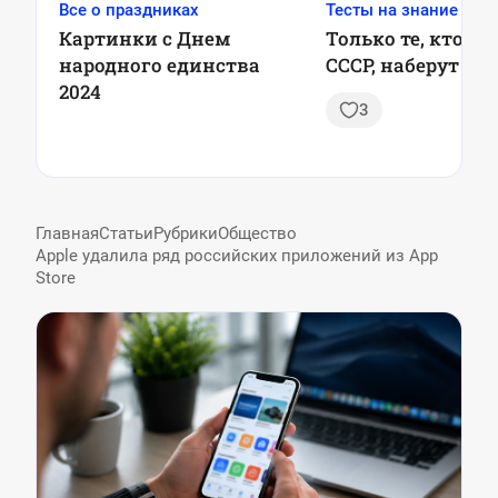
Все о праздниках
Тесты на знание ССС
Картинки с Днем
Только те, кто ж
народного единства
СССР, наберут 9/9
2024
3
Главная
Статьи
Рубрики
Общество
Apple удалила ряд российских приложений из App
Store