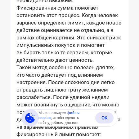
неожиданно высоким.
Фиксированная сумма помогает
остановить этот процесс. Когда человек
заранее определяет лимит, каждое новое
действие оценивается не отдельно, а в
рамках общей картины. Это снижает риск
импульсивных покупок и помогает
выбирать только те сервисы, которые
действительно дают ценность.
Такой метод особенно полезен для тех,
кто часто действует под влиянием
настроения. После сложного дня легко
оправдать лишнюю трату желанием
расслабиться. После удачной недели
может возникнуть ощущение, что можно
позволить себе больше. Но финансовая
Мы используем
файлы
OK
cookies
, чтобы сделать
дисциплина строится не на настроении, а
сайт удобным для вас
на заранее выбранных правилах.
Фиксированный лимит помогает: