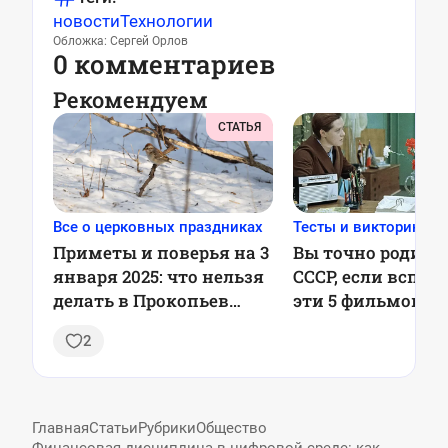
новости
Технологии
Обложка: Сергей Орлов
0 комментариев
Рекомендуем
СТАТЬЯ
Все о церковных праздниках
Тесты и викторины
Приметы и поверья на 3
Вы точно родили
января 2025: что нельзя
СССР, если вспом
делать в Прокопьев
эти 5 фильмов —
день
2
Главная
Статьи
Рубрики
Общество