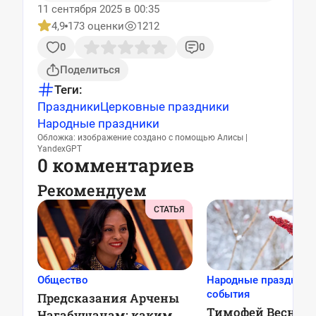
11 сентября 2025 в 00:35
4,9
173 оценки
1212
0
0
Поделиться
Теги:
Праздники
Церковные праздники
Народные праздники
Обложка: изображение создано с помощью Алисы |
YandexGPT
0 комментариев
Рекомендуем
СТАТЬЯ
Общество
Народные праздники
события
Предсказания Арчены
Тимофей Веснове
Нагабушанам: каким