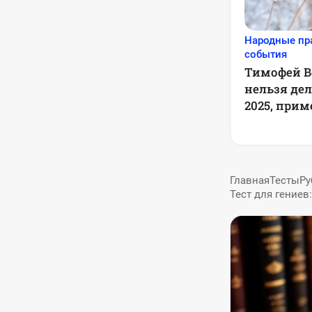
Народные пр
события
Тимофей В
нельзя дел
2025, при
Главная
Тесты
Ру
Тест для гениев