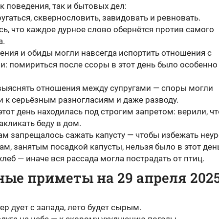
к поведения, так и бытовых дел:
угаться, сквернословить, завидовать и ревновать.
сь, что каждое дурное слово обернётся против самого
а.
ения и обиды могли навсегда испортить отношения с
и: помириться после ссоры в этот день было особенно
выяснять отношения между супругами — споры могли
и к серьёзным разногласиям и даже разводу.
этот день находилась под строгим запретом: верили, чт
акликать беду в дом.
м запрещалось сажать капусту — чтобы избежать неур
м, занятым посадкой капусты, нельзя было в этот ден
хлеб — иначе вся рассада могла пострадать от птиц.
ые приметы на 29 апреля 202
ер дует с запада, лето будет сырым.