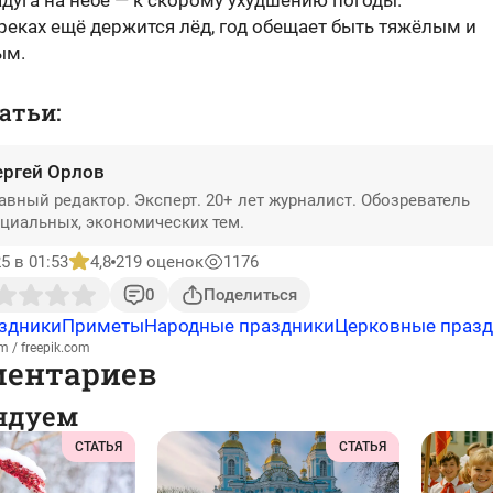
адуга на небе — к скорому ухудшению погоды.
 реках ещё держится лёд, год обещает быть тяжёлым и
ым.
атьи:
ергей Орлов
авный редактор. Эксперт. 20+ лет журналист. Обозреватель
циальных, экономических тем.
5 в 01:53
4,8
219 оценок
1176
0
Поделиться
здники
Приметы
Народные праздники
Церковные праз
 / freepik.com
ментариев
ндуем
СТАТЬЯ
СТАТЬЯ