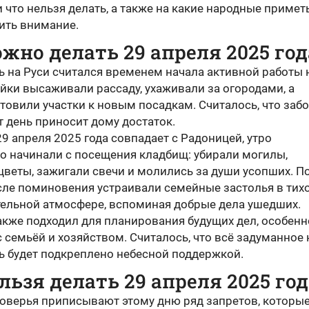
 что нельзя делать, а также на какие народные примет
ить внимание.
жно делать 29 апреля 2025 год
ь на Руси считался временем начала активной работы 
йки высаживали рассаду, ухаживали за огородами, а
овили участки к новым посадкам. Считалось, что забо
т день приносит дому достаток.
9 апреля 2025 года совпадает с Радоницей, утро
о начинали с посещения кладбищ: убирали могилы,
цветы, зажигали свечи и молились за души усопших. П
сле поминовения устраивали семейные застолья в тихо
ельной атмосфере, вспоминая добрые дела ушедших.
акже подходил для планирования будущих дел, особенн
 семьёй и хозяйством. Считалось, что всё задуманное 
ь будет подкреплено небесной поддержкой.
льзя делать 29 апреля 2025 год
оверья приписывают этому дню ряд запретов, которы