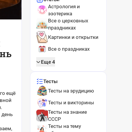
Астрология и
эзотерика
Все о церковных
праздниках
Картинки и открытки
я
Все о праздниках
ень
Еще 4
Тесты
Тесты на эрудицию
его ещё
овной
Тесты и викторины
.
Тесты на знание
 день
СССР
Тесты на тему
ваем,