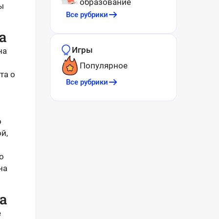
образование
ы
Все рубрики
а
Игры
на
Популярное
та о
Все рубрики
о
й,
о
на
а
е