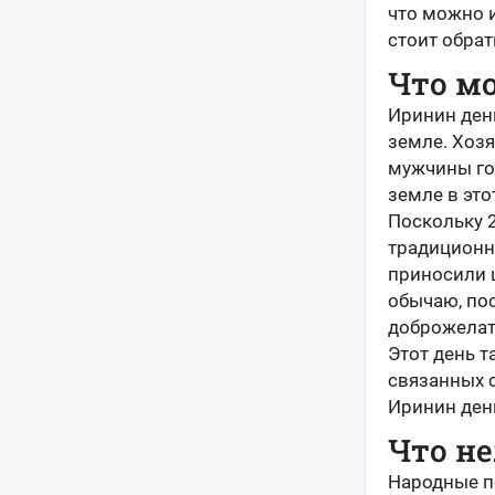
что можно и
стоит обрат
Что мо
Иринин ден
земле. Хозя
мужчины гот
земле в это
Поскольку 2
традиционн
приносили 
обычаю, по
доброжелат
Этот день т
связанных с
Иринин ден
Что не
Народные п