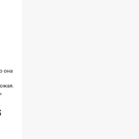
о она
ожая.
ь
5