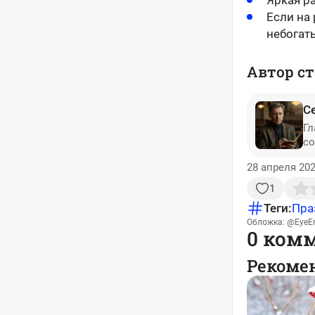
Яркая р
Если на
небогат
Автор ст
С
Гл
со
28 апреля 202
1
Теги:
Пра
Обложка: @EyeEm
0 ком
Рекоме