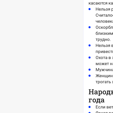
касаются ка
Нельзя р
Считало
человек
Оскорбл
близким
трудно.
Нельзя 
привест
Охота в 
может н
Мужчина
Женщина
трогать 
Народн
года
Если вет