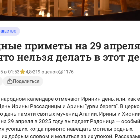
БЩЕСТВО
ные приметы на 29 апрел
 что нельзя делать в этот д
5 в 01:53
4,8
219 оценок
1176
Поделиться
 народном календаре отмечают Иринин день, или, как 
День Ирины Рассадницы и Арины "урви берега". В церк
о день памяти святых мучениц Агапии, Ирины и Хионии
 на 29 апреля в 2025 году выпадает Радоница — особый
я усопших, когда принято навещать могилы родных,
 их добрым словом и молиться за их упокой. Рассказы