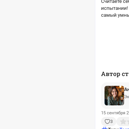
Считаете с
испытании!
самый умны
Автор ст
А
Эк
15 сентября 2
3