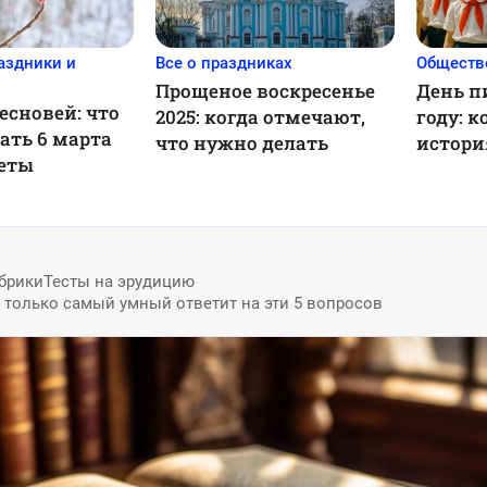
аздники и
Все о праздниках
Обществ
Прощеное воскресенье
День п
есновей: что
2025: когда отмечают,
году: к
ать 6 марта
что нужно делать
истори
меты
брики
Тесты на эрудицию
: только самый умный ответит на эти 5 вопросов