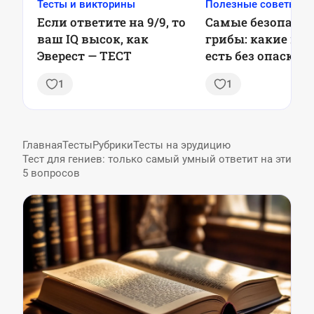
Тесты и викторины
Полезные советы
Если ответите на 9/9, то
Самые безопасн
ваш IQ высок, как
грибы: какие мо
Эверест — ТЕСТ
есть без опаски и
отравиться
1
1
Главная
Тесты
Рубрики
Тесты на эрудицию
Тест для гениев: только самый умный ответит на эти
5 вопросов