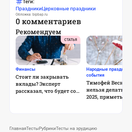
Теги:
Праздники
Церковные праздники
Обложка: bipbap.ru
0 комментариев
Рекомендуем
СТАТЬЯ
Финансы
Народные праздники
события
Стоит ли закрывать
Тимофей Веснове
вклады? Эксперт
нельзя делать 6 
рассказал, что будет со
2025, приметы
ставками в 2025 году
Главная
Тесты
Рубрики
Тесты на эрудицию