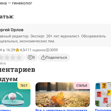
ина — гинеколог
атьи:
ергей Орлов
авный редактор. Эксперт. 20+ лет журналист. Обозреватель
циальных, экономических тем.
4 в 16:29
4,5
111 оценок
3059
0
Поделиться
tr.ru
ментариев
ндуем
ТЕСТ
СТАТЬЯ
торины
Все о церковных праздниках
Популяр