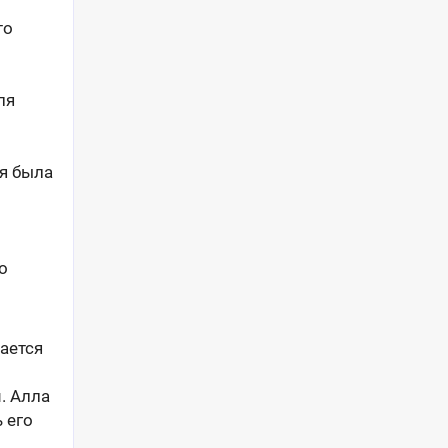
тo
ля
ля былa
o
ается
. Алла
 его