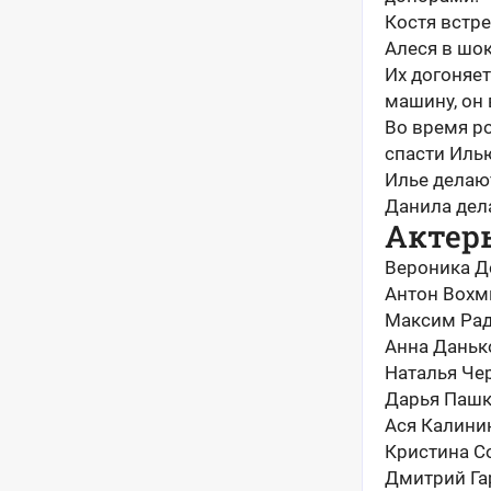
Костя встре
Алеся в шок
Их догоняет
машину, он 
Во время ро
спасти Иль
Илье делаю
Данила дела
Актер
Вероника Д
Антон Вохм
Максим Рад
Анна Даньк
Наталья Че
Дарья Пашк
Ася Калини
Кристина С
Дмитрий Га