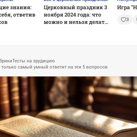
щие знания:
Церковный праздник 3
Игра "
себя, ответив
ноября 2024 года: что
3
сов
можно и нельзя делать,
приметы
брики
Тесты на эрудицию
: только самый умный ответит на эти 5 вопросов