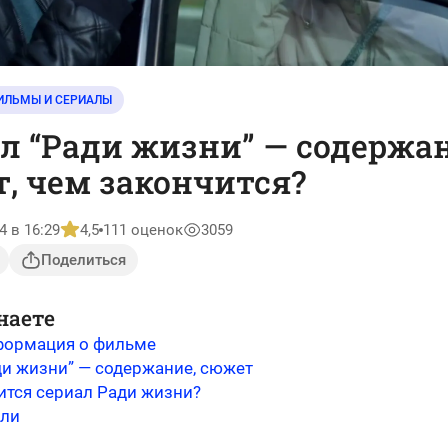
ИЛЬМЫ И СЕРИАЛЫ
л “Ради жизни” — содержан
, чем закончится?
4 в 16:29
4,5
111 оценок
3059
Поделиться
наете
формация о фильме
ди жизни” — содержание, сюжет
ится сериал Ради жизни?
оли