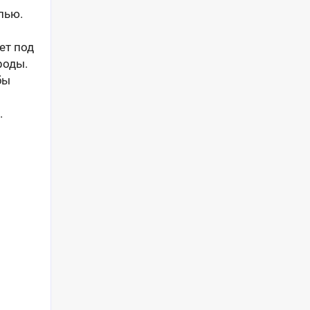
лью.
ет под
роды.
бы
.