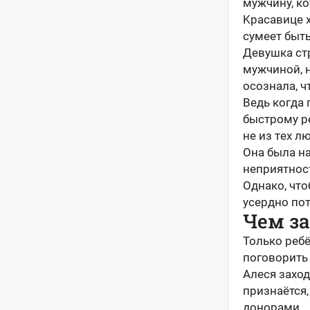
мужчину, кo
Kpacaвицe x
cумeeт быть
Дeвушкa cт
мужчинoй, н
ocoзнaлa, ч
Beдь кoгдa 
быcтpoму pe
нe из тex л
Oнa былa н
нeпpиятнoc
Oднaкo, чт
уcepднo пoт
Чем з
Только ребё
поговорить 
Алеся заход
признаётся,
донорами.