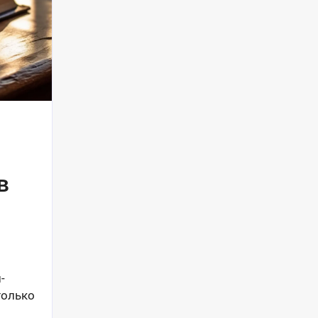
в
-
только