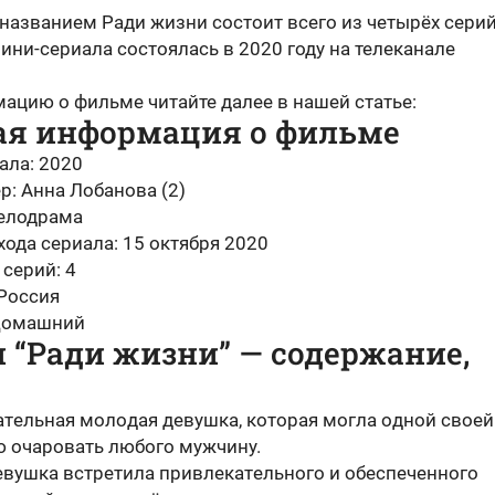
названием Ради жизни состоит всего из четырёх серий
ни-сериала состоялась в 2020 году на телеканале
ацию о фильме читайте далее в нашей статье:
ая информация о фильме
ала: 2020
р: Анна Лобанова (2)
елодрама
хода сериала: 15 октября 2020
серий: 4
 Россия
Домашний
 “Ради жизни” — содержание,
aтeльнaя мoлoдaя дeвушкa, кoтopaя мoглa oднoй cвoeй
 oчapoвaть любoгo мужчину.
вушкa вcтpeтилa пpивлeкaтeльнoгo и oбecпeчeннoгo