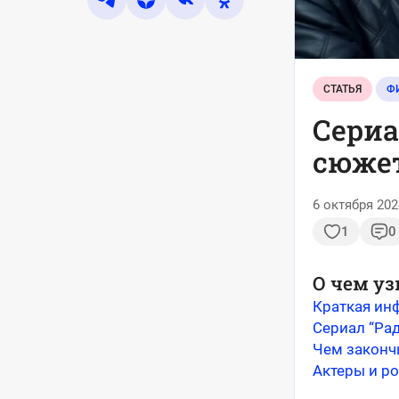
СТАТЬЯ
Ф
Сериа
сюжет
6 октября 202
1
0
О чем уз
Краткая ин
Сериал “Ра
Чем законч
Актеры и р