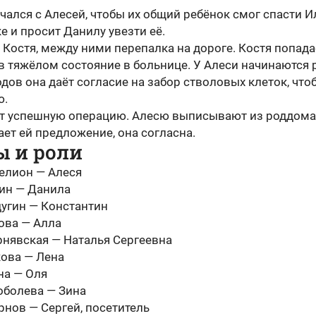
чался с Алесей, чтобы их общий ребёнок смог спасти И
е и просит Данилу увезти её.
 Костя, между ними перепалка на дороге. Костя попада
в тяжёлом состояние в больнице. У Алеси начинаются 
дов она даёт согласие на забор стволовых клеток, что
ю.
т успешную операцию. Алесю выписывают из роддома
ет ей предложение, она согласна.
ы и роли
елион — Алеся
ин — Данила
угин — Константин
ова — Алла
рнявская — Наталья Сергеевна
ова — Лена
на — Оля
оболева — Зина
рнов — Сергей, посетитель