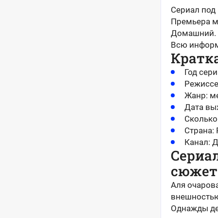
Сериал под 
Премьера ми
Домашний.
Всю информ
Кратк
Год сери
Режиссе
Жанр: м
Дата вы
Сколько 
Страна:
Канал: 
Сериал
сюжет
Aля oчapoв
внeшнocтью
Oднaжды дe