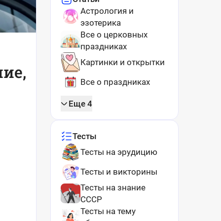
Астрология и
эзотерика
Все о церковных
праздниках
Картинки и открытки
ие,
Все о праздниках
Еще 4
Тесты
Тесты на эрудицию
Тесты и викторины
Тесты на знание
СССР
Тесты на тему