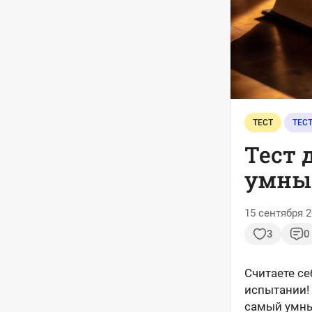
ТЕСТ
ТЕС
Тест 
умный
15 сентября 2
3
0
Считаете с
испытании!
самый умны