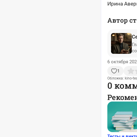
Ирина Авер
Автор ст
С
Гл
со
6 октября 202
1
Обложка: kino-tea
0 ком
Рекоме
Тесты и вик