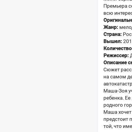
Премьера со
всю интере
Оригинальн
Жанр:
мело
Страна:
Рос
Вышел:
201
Количество
Режиссер:
Описание 
Сюжет расск
на самом д
автокатаст
Маша-Зоя у
ребенка. Ее
родного гор
Маша хочет
предстоит 
той, что им