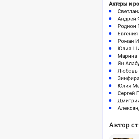
Актеры и р
Светлан
Андрей 
Родион 
Евгения
Роман И
Юлия Ши
Марина 
Ян Алаб
Любовь 
Зинфира
Юлия Ма
Сергей 
Дмитрий
Алексан
Автор ст