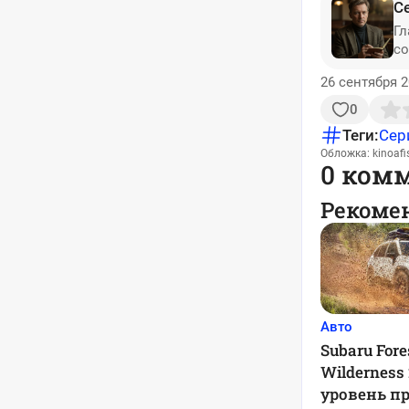
С
Гл
со
26 сентября 2
0
Теги:
Сер
Обложка: kinoafi
0 ком
Рекоме
Авто
Subaru Fore
Wilderness
уровень п