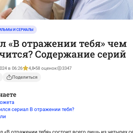
ИЛЬМЫ И СЕРИАЛЫ
л «В отражении тебя» чем
чится? Содержание серий
024 в 06:26
4,8
58 оценок
3347
Поделиться
наете
южета
ился сериал В отражении тебя?
оли
 «В отражении тебя» состоит всего лишь из четырех с