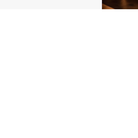
ТЕСТ
ТЕС
Тест 
умный
15 сентября 2
3
0
Считаете с
испытании!
самый умны