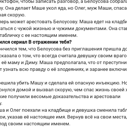
ктофон, чтобы записать разговор, а Белоусова собрал
у. Она делает Маше укол яда, но Олег, муж Маши, спаса
вая скорую.
перь может арестовать Белоусову. Маша едет на кладб
таться с чужой жизнью и чужими документами. Она ста
 табличку с ее настоящим именем.
ился сериал В отражении тебя?
ончился тем, что Белоусова без приглашения пришла д
казала о том, что всегда считала девушку своим враго
 её маму и Диму. Маша предполагала, что от преступн
 узнать всю правду о её злодеяниях, и заранее включ
решила убить Машу и сделала ей опасную инъекцию. Н
рнулся домой и вызвал скорую, чем спас жизнь своей 
кие получили весомые доказательства и арестовали
.
ша и Олег поехали на кладбище и девушка сменила таб
ои, указав её настоящее имя. Вернув всё на свои места,
 под своим настоящим именем.