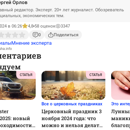
ергей Орлов
авный редактор. Эксперт. 20+ лет журналист. Обозреватель
циальных, экономических тем.
024 в 06:26
4,8
58 оценок
3347
0
Поделиться
иалы
Мнение эксперта
sha.info
ментариев
ндуем
СТАТЬЯ
СТАТЬЯ
Все о церковных праздниках
Это инте
ster
Церковный праздник 3
Лунный
 2025: новый
ноября 2024 года: что
маникю
роходимости
можно и нельзя делать,
благоп