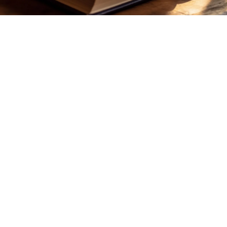
ТЫ НА ЭРУДИЦИЮ
для гениев: только самый
 ответит на эти 5 вопросо
025 в 06:54
4,6
132 оценки
9407
Поделиться
ебя настоящим эрудитом? Проверьте себя в нашем мини
 Мы собрали 5 вопросов, на которые сможет ответить 
й. Готовы бросить вызов своему мозгу?