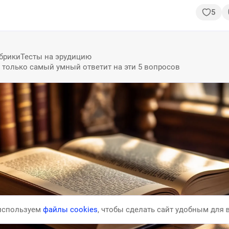
елей
приметы
советы
5
ний
тренд
брики
Тесты на эрудицию
: только самый умный ответит на эти 5 вопросов
используем
файлы
cookies
, чтобы сделать
сайт удобным для 