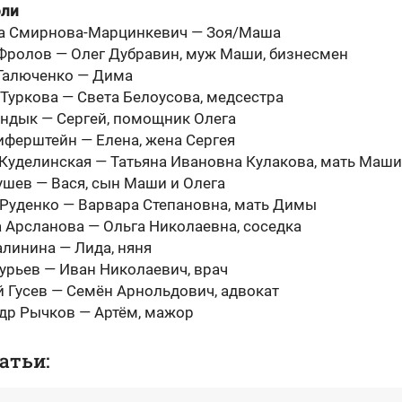
оли
а Смирнова-Марцинкевич — Зоя/Маша
Фролов — Олег Дубравин, муж Маши, бизнесмен
Галюченко — Дима
 Туркова — Света Белоусова, медсестра
ндык — Сергей, помощник Олега
ферштейн — Елена, жена Сергея
Куделинская — Татьяна Ивановна Кулакова, мать Маши
ушев — Вася, сын Маши и Олега
Руденко — Варвара Степановна, мать Димы
 Арсланова — Ольга Николаевна, соседка
линина — Лида, няня
Гурьев — Иван Николаевич, врач
 Гусев — Семён Арнольдович, адвокат
др Рычков — Артём, мажор
атьи: