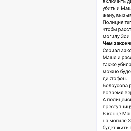
включить ди
убить и Маш
жену, вызы
Полиция те
чтобы расс
могилу Зои
Чем законч
Сериал зак
Маше и расс
также убила
можно будет
диктофон.
Белоусова 
вовремя ве
А полицейс
преступницу
В конце Ма
на могиле З
будет жить