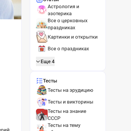
Астрология и
эзотерика
Все о церковных
праздниках
Картинки и открытки
Все о праздниках
Еще 4
Тесты
Тесты на эрудицию
Тесты и викторины
Тесты на знание
СССР
Тесты на тему
ерий.