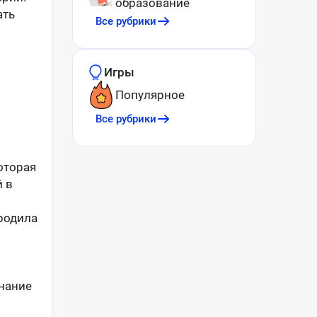
образование
ать
Все рубрики
Игры
Популярное
Все рубрики
оторая
й в
родила
нание