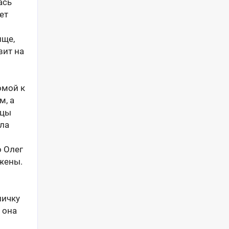
ась
ет
ище,
вит на
омой к
м, а
ицы
ила
о Олег
жены.
личку
 она