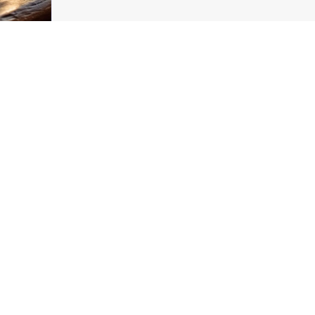
в
-
только