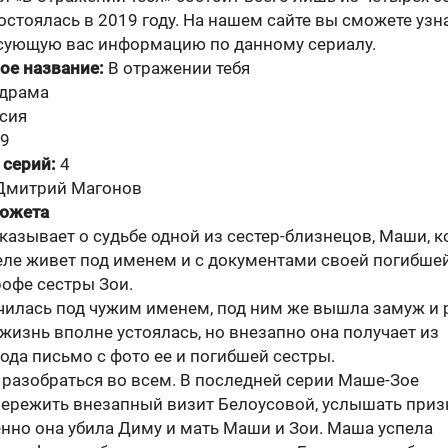
стоялась в 2019 году. На нашем сайте вы сможете узн
сующую вас информацию по данному сериалу.
ое название:
В отражении тебя
драма
сия
9
 серий:
4
Дмитрий Магонов
сюжета
азывает о судьбе одной из сестер-близнецов, Маши, к
еле живет под именем и с документами своей погибше
рофе сестры Зои.
чилась под чужим именем, под ним же вышла замуж и 
 жизнь вполне устоялась, но внезапно она получает из
ода письмо с фото ее и погибшей сестры.
 разобраться во всем. В последней серии Маше-Зое
пережить внезапный визит Белоусовой, услышать приз
енно она убила Диму и мать Маши и Зои. Маша успела