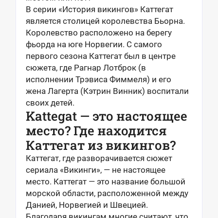
В серии «История викингов» Каттегат
является столицей королевства Бьорна.
Королевство расположено на берегу
фьорда на юге Норвегии. С самого
первого сезона Каттегат был в центре
сюжета, где Рагнар Лотброк (в
исполнении Трэвиса Фиммеля) и его
жена Лагерта (Кэтрин Винник) воспитали
своих детей.
Kattegat — это настоящее
место? Где находится
Каттегат из викингов?
Каттегат, где разворачивается сюжет
сериала «Викинги», — не настоящее
место. Каттегат — это название большой
морской области, расположенной между
Данией, Норвегией и Швецией.
Благодаря викингам многие считают, что