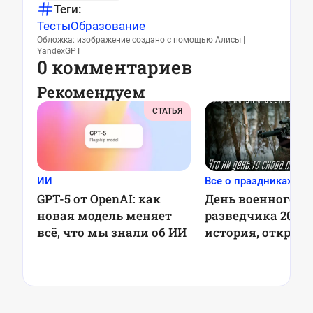
Теги:
Тесты
Образование
Обложка: изображение создано с помощью Алисы |
YandexGPT
0 комментариев
Рекомендуем
СТАТЬЯ
ИИ
Все о праздниках
GPT-5 от OpenAI: как
День военного
новая модель меняет
разведчика 2025:
всё, что мы знали об ИИ
история, открыт
поздравления