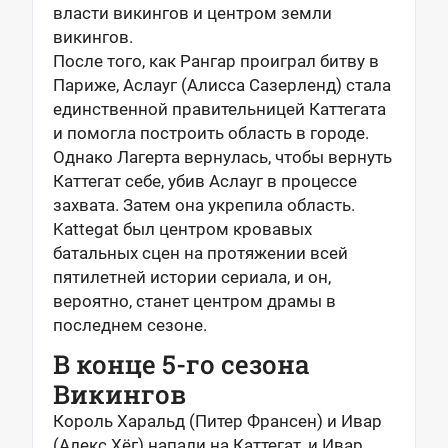
власти викингов и центром земли
викингов.
После того, как Рангар проиграл битву в
Париже, Аслауг (Алисса Сазерленд) стала
единственной правительницей Каттегата
и помогла построить область в городе.
Однако Лагерта вернулась, чтобы вернуть
Каттегат себе, убив Аслауг в процессе
захвата. Затем она укрепила область.
Kattegat был центром кровавых
батальных сцен на протяжении всей
пятилетней истории сериала, и он,
вероятно, станет центром драмы в
последнем сезоне.
В конце 5-го сезона
Викингов
Король Харальд (Питер Франсен) и Ивар
(Алекс Хёг) напали на Каттегат, и Ивар