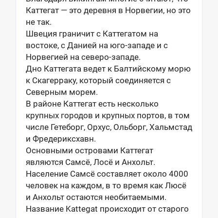
Каттегат — это деревня в Норвегии, но это
не так.
Швеция граничит с Каттегатом на
востоке, с Данией на юго-западе и с
Норвегией на северо-западе.
Дно Каттегата ведет к Балтийскому морю
к Скагерраку, который соединяется с
Северным морем.
В районе Каттегат есть несколько
крупных городов и крупных портов, в том
числе Гетеборг, Орхус, Ольборг, Хальмстад
и Фредериксхавн.
Основными островами Каттегат
являются Самсё, Лосё и Анхольт.
Население Самсё составляет около 4000
человек на каждом, в то время как Люсё
и Анхольт остаются необитаемыми.
Название Kattegat происходит от старого