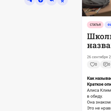
СТАТЬЯ
Ф
Школь
назва
26 сентября 2
0
0
Как называ
Краткое оп
Алиса Климо
в обиду.
Она знакоми
Это не нрав