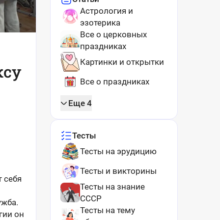
Астрология и
эзотерика
Все о церковных
праздниках
Картинки и открытки
ксу
Все о праздниках
Еще 4
Тесты
Тесты на эрудицию
Тесты и викторины
т себя
Тесты на знание
СССР
ужба.
Тесты на тему
гии он