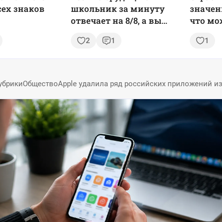
сех знаков
школьник за минуту
значен
отвечает на 8/8, а вы
что мо
сумеете так?
делать
2
1
1
убрики
Общество
Apple удалила ряд российских приложений из