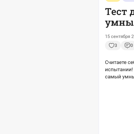
Тест 
умный
15 сентября 2
3
0
Считаете с
испытании!
самый умны