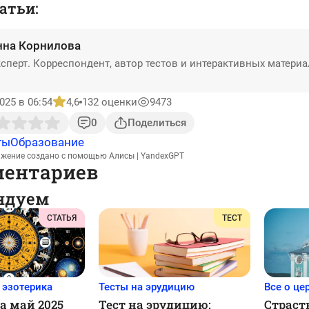
атьи:
нна Корнилова
сперт. Корреспондент, автор тестов и интерактивных матери
025 в 06:54
4,6
132 оценки
9473
0
Поделиться
ты
Образование
ажение создано с помощью Алисы | YandexGPT
ментариев
ндуем
СТАТЬЯ
ТЕСТ
 эзотерика
Тесты на эрудицию
Все о це
а май 2025
Тест на эрудицию:
Страст