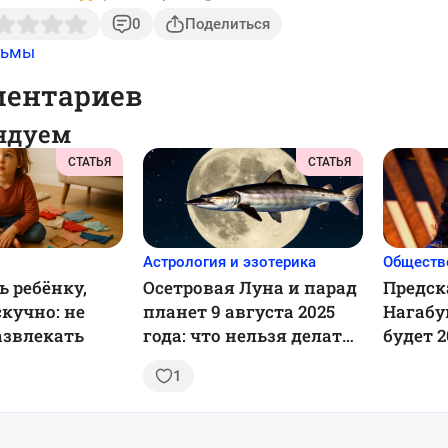
0
Поделиться
льмы
ментариев
ндуем
СТАТЬЯ
СТАТЬЯ
Астрология и эзотерика
Обществ
ь ребёнку,
Осетровая Луна и парад
Предск
кучно: не
планет 9 августа 2025
Нагабу
азвлекать
года: что нельзя делать
будет 2
и почему это важно
1