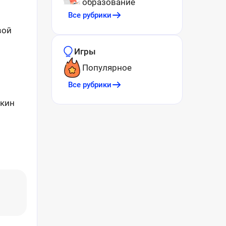
образование
Все рубрики
вой
Игры
Популярное
Все рубрики
шкин