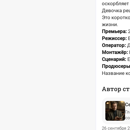
оскорбляет 
Девочка реш
Это коротк
жизни.
Премьера:
2
Режиссер:
Е
Оператор:
Д
Монтажёр:
Сценарий:
Продюсеры
Название к
Автор ст
С
Гл
со
26 сентября 2