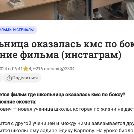
ИЛЬМЫ И СЕРИАЛЫ
ница оказалась кмс по бо
ние фильма (инстаграм)
024 в 06:41
4,7
216 оценок
2304
Поделиться
ется фильм где школьница оказалась кмс по боксу?
исание сюжета:
вич — новая ученица школы, которая по жизни не дас
тся с другой ученицей и между ними завязывается др
ится школьному задире Эдику Карпову. На уроке биоло