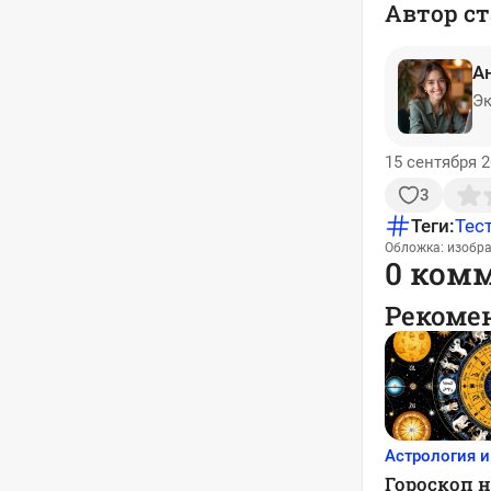
Автор ст
А
Эк
15 сентября 2
3
Теги:
Тес
Обложка: изобр
0 ком
Рекоме
Астрология и
Гороскоп н