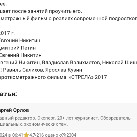
ее.
ает после занятий проучить его.
ометражный фильм о реалиях современной подростко
017 г.
вгений Никитин
митрий Петин
Евгений Никитин
Евгений Никитин, Владислав Валихметов, Николай Ши
:
Равиль Салихов, Ярослав Кузин
ороткометражного фильма: «СТРЕЛА» 2017
атьи:
ергей Орлов
авный редактор. Эксперт. 20+ лет журналист. Обозреватель
циальных, экономических тем.
024 в 06:41
4,7
216 оценок
2304