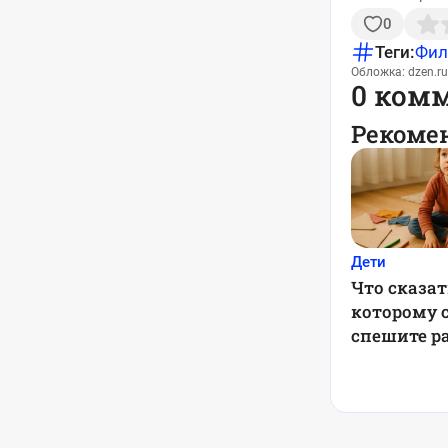
0
Теги:
Фи
Обложка: dzen.ru
0 ком
Рекоме
Дети
Что сказат
которому с
спешите р