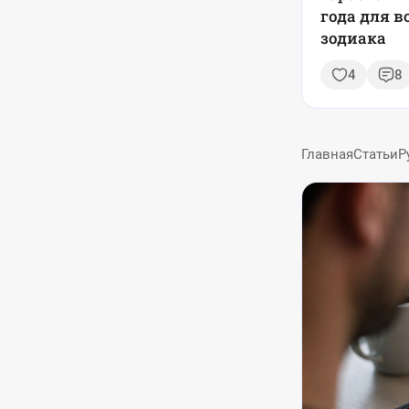
года для в
зодиака
4
8
Главная
Статьи
Р