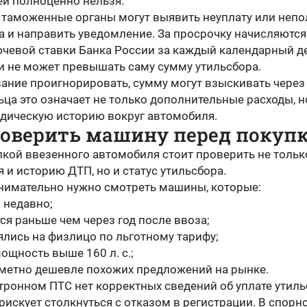
ей полноценно нельзя.
, таможенные органы могут выявить неуплату или неп
а и направить уведомление. За просрочку начисляются
ючевой ставки Банка России за каждый календарный д
и не может превышать саму сумму утильсбора.
ание проигнорировать, сумму могут взыскивать через 
ца это означает не только дополнительные расходы, н
дическую историю вокруг автомобиля.
роверить машину перед покуп
кой ввезенного автомобиля стоит проверить не только
 и историю ДТП, но и статус утильсбора.
нимательно нужно смотреть машины, которые:
 недавно;
ся раньше чем через год после ввоза;
лись на физлицо по льготному тарифу;
ощность выше 160 л. с.;
аметно дешевле похожих предложений на рынке.
тронном ПТС нет корректных сведений об уплате утиль
рискует столкнуться с отказом в регистрации. В спорн