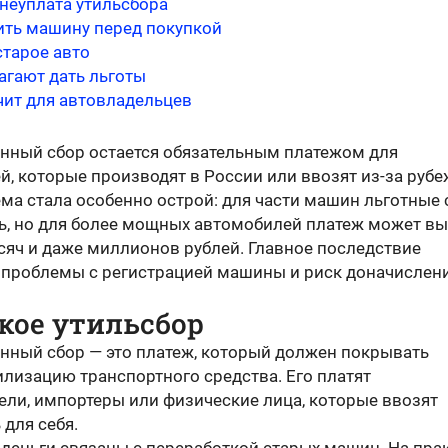
 неуплата утильсбора
ить машину перед покупкой
старое авто
агают дать льготы
чит для автовладельцев
нный сбор остается обязательным платежом для
, которые производят в России или ввозят из-за рубе
ема стала особенно острой: для части машин льготные
ь, но для более мощных автомобилей платеж может в
сяч и даже миллионов рублей. Главное последствие
 проблемы с регистрацией машины и риск доначислени
кое утильсбор
нный сбор — это платеж, который должен покрывать
илизацию транспортного средства. Его платят
ели, импортеры или физические лица, которые ввозят
для себя.