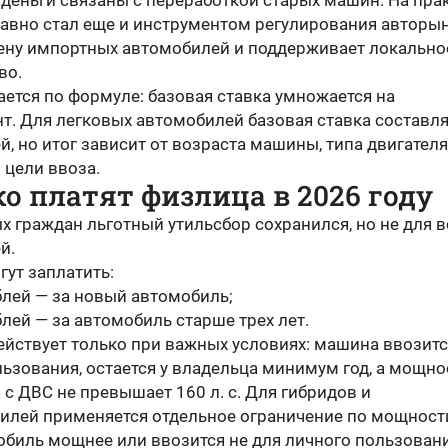
деньги связаны с переработкой старых машин. На пра
давно стал еще и инструментом регулирования авторын
цену импортных автомобилей и поддерживает локально
во.
ется по формуле: базовая ставка умножается на
т. Для легковых автомобилей базовая ставка составля
й, но итог зависит от возраста машины, типа двигателя
 цели ввоза.
о платят физлица в 2026 году
 граждан льготный утильсбор сохранился, но не для в
й.
ут заплатить:
блей — за новый автомобиль;
лей — за автомобиль старше трех лет.
ействует только при важных условиях: машина ввозитс
ьзования, остается у владельца минимум год, а мощно
с ДВС не превышает 160 л. с. Для гибридов и
илей применяется отдельное ограничение по мощност
обиль мощнее или ввозится не для личного пользовани