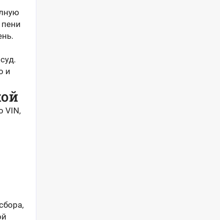
олную
 пени
ень.
суд.
о и
кой
 VIN,
сбора,
ой