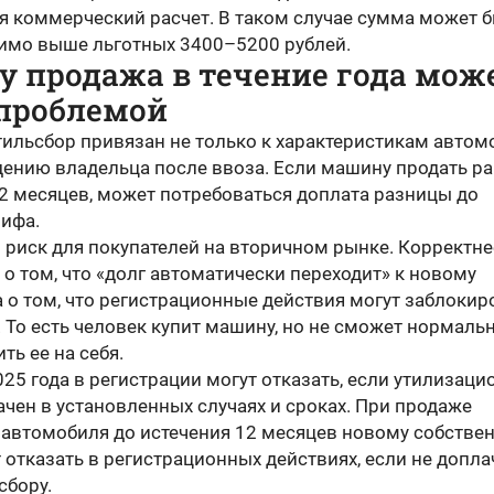
я коммерческий расчет. В таком случае сумма может 
имо выше льготных 3400–5200 рублей.
у продажа в течение года мож
 проблемой
тильсбор привязан не только к характеристикам автом
едению владельца после ввоза. Если машину продать р
12 месяцев, может потребоваться доплата разницы до
рифа.
 риск для покупателей на вторичном рынке. Корректне
 о том, что «долг автоматически переходит» к новому
а о том, что регистрационные действия могут заблокир
 То есть человек купит машину, но не сможет нормаль
ь ее на себя.
025 года в регистрации могут отказать, если утилизац
ачен в установленных случаях и сроках. При продаже
 автомобиля до истечения 12 месяцев новому собстве
 отказать в регистрационных действиях, если не допла
сбору.