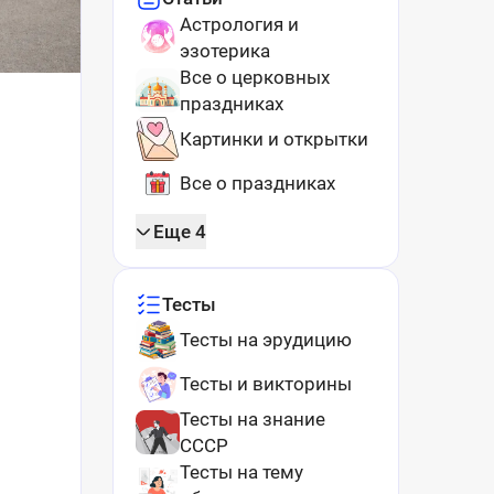
Астрология и
эзотерика
Все о церковных
праздниках
Картинки и открытки
Все о праздниках
Еще 4
Тесты
Тесты на эрудицию
Тесты и викторины
Тесты на знание
СССР
Тесты на тему