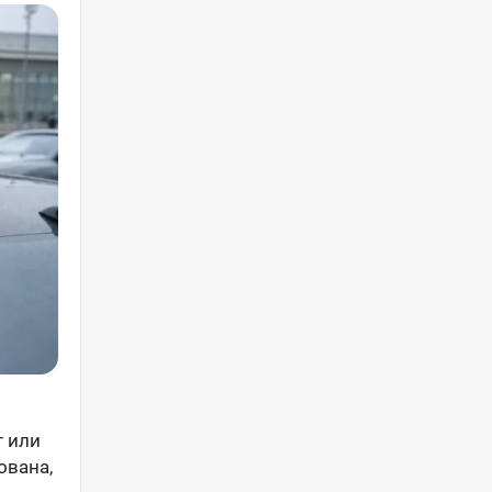
т или
ована,