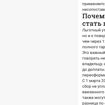
применяетс
несопостав
Почем
стать
Льготный у
но и к пов
чем через 
полного та
Это важный
говорить не
владельцу, 
до доплаты.
переоформит
С 1 марта 2
сбор не упл
ввезенного
также могут
разница по 