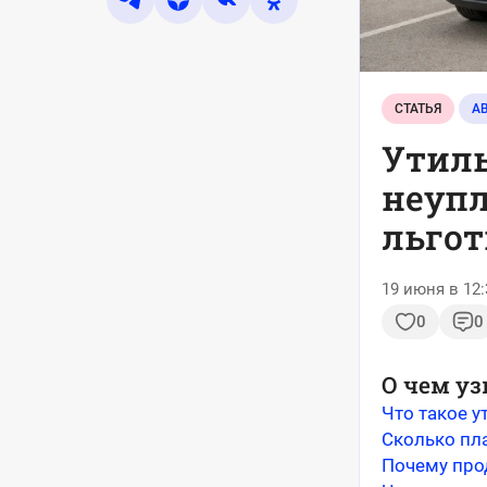
СТАТЬЯ
А
Утиль
неупл
льго
19 июня в 12:
0
0
О чем уз
Что такое у
Сколько пла
Почему про