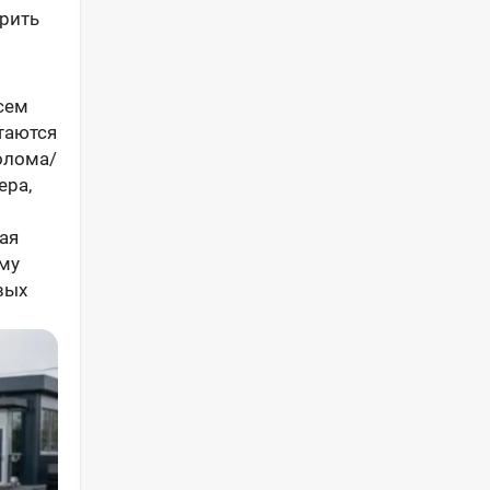
ерить
сем
таются
олома/
ера,
ая
ему
вых