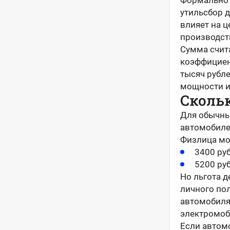
Формально 
утильсбор 
влияет на 
производст
Сумма счита
коэффициен
тысяч рубле
мощности и
Скольк
Для обычных
автомобиле
Физлица мог
3400 ру
5200 руб
Но льгота д
личного пол
автомобиля 
электромоб
Если автом