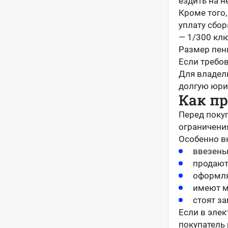
ездить на н
Кроме того
уплату сбор
— 1/300 кл
Размер пен
Если требов
Для владель
долгую юри
Как п
Перед покуп
ограничения
Особенно в
ввезены
продают
оформля
имеют м
стоят з
Если в элек
покупатель 