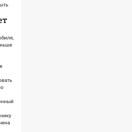
быть
ет
обиля,
аньше
е
овать
но
ионный
ннику
чена