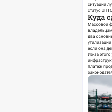
ситуации лу
статус ЭПТС
Куда с
Массовой ф
владельцам 
два основн
утилизации
если она де
Из-за этого
инфраструк
платеж прод
законодате