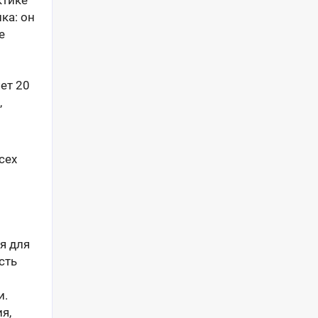
ктике
ка: он
е
ет 20
,
сех
я для
сть
и.
я,