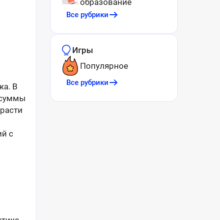
образование
Все рубрики
Игры
Популярное
Все рубрики
жа. В
 суммы
ырасти
й с