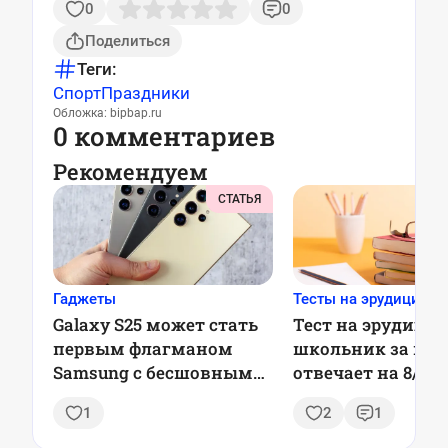
0
0
Поделиться
Теги:
Спорт
Праздники
Обложка: bipbap.ru
0 комментариев
Рекомендуем
СТАТЬЯ
Гаджеты
Тесты на эрудицию
Galaxy S25 может стать
Тест на эрудицию
первым флагманом
школьник за ми
Samsung с бесшовными
отвечает на 8/8, 
обновлениями
сумеете так?
1
2
1