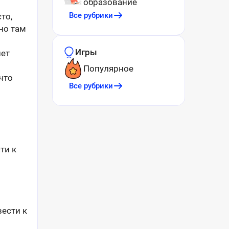
образование
Все рубрики
то,
но там
Игры
нет
Популярное
что
Все рубрики
ти к
вести к