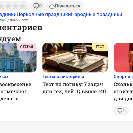
0
Поделиться
здники
Церковные праздники
Народные праздники
ock / freepik.com
ментариев
ндуем
СТАТЬЯ
ТЕСТ
иках
Тесты и викторины
Спорт и 
воскресенье
Тест на логику: 7 задач
Скольк
а отмечают,
для тех, чей IQ выше 140
стоит 
 делать
для до
лучшег
1
рекоме