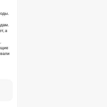
годы.
одам.
т, а
.
ущие
звали