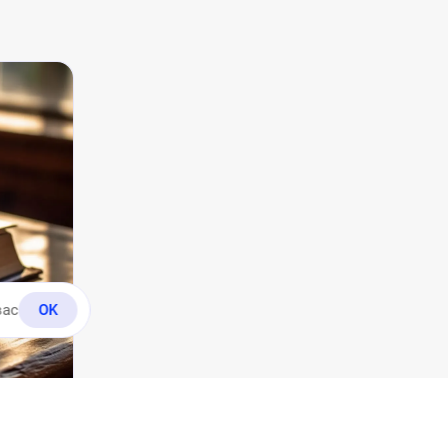
вас
OK