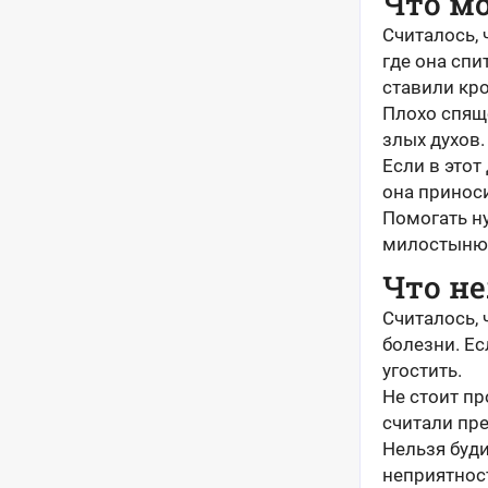
Что мо
Считалось, 
где она спи
ставили кро
Плохо спяще
злых духов.
Если в этот
она приноси
Помогать н
милостыню 
Что не
Считалось,
болезни. Ес
угостить.
Не стоит пр
считали пр
Нельзя буди
неприятнос