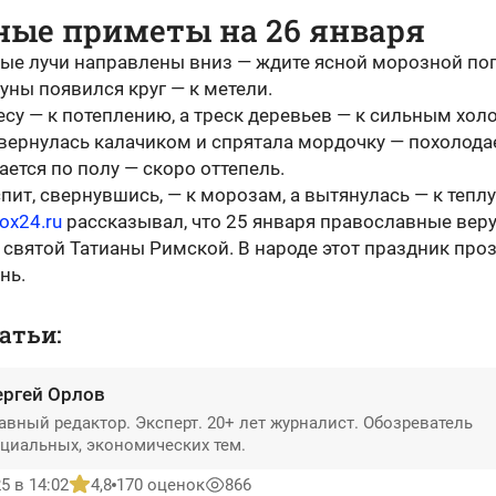
ные приметы на 26 января
ые лучи направлены вниз — ждите ясной морозной по
уны появился круг — к метели.
есу — к потеплению, а треск деревьев — к сильным хол
вернулась калачиком и спрятала мордочку — похолодае
ается по полу — скоро оттепель.
пит, свернувшись, — к морозам, а вытянулась — к теплу
box24.ru
рассказывал, что 25 января православные вер
 святой Татианы Римской. В народе этот праздник про
ень.
атьи:
ергей Орлов
авный редактор. Эксперт. 20+ лет журналист. Обозреватель
циальных, экономических тем.
5 в 14:02
4,8
170 оценок
866