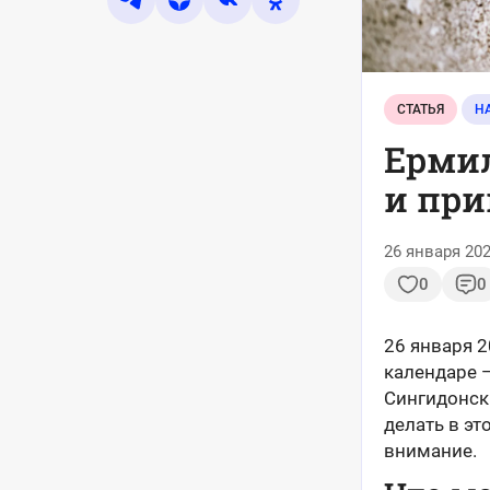
СТАТЬЯ
Ермил
и при
26 января 202
0
0
26 января 
календаре 
Сингидонск
делать в эт
внимание.