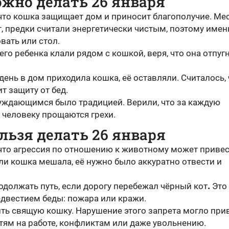
жно делать 26 января
что кошка защищает дом и приносит благополучие. Мес
т, предки считали энергетически чистым, поэтому имен
вать или стол.
го ребенка клали рядом с кошкой, веря, что она отпуг
 день в дом приходила кошка, её оставляли. Считалось, 
т защиту от бед.
уждающимся было традицией. Верили, что за каждую
человеку прощаются грехи.
льзя делать 26 января
 что агрессия по отношению к животному может привес
ли кошка мешала, её нужно было аккуратно отвести и
одолжать путь, если дорогу перебежал чёрный кот
.
Это
едвестием беды: пожара или кражи.
ть свящую кошку. Нарушение этого запрета могло при
тям на работе, конфликтам или даже увольнению.