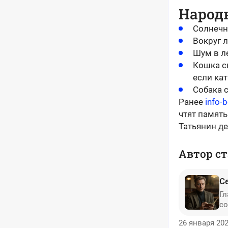
Народ
Солнечн
Вокруг л
Шум в л
Кошка с
если кат
Собака с
Ранее
info-
чтят память
Татьянин д
Автор ст
С
Гл
со
26 января 202