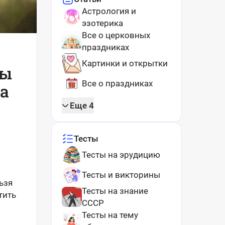
Астрология и
эзотерика
Все о церковных
праздниках
Картинки и открытки
ты
Все о праздниках
да
Еще 4
Тесты
Тесты на эрудицию
Тесты и викторины
ьзя
Тесты на знание
тить
СССР
Тесты на тему