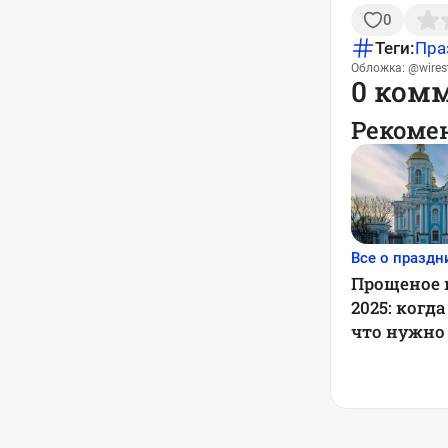
0
Теги:
Пра
Обложка: @wirest
0 ком
Рекоме
Все о праздн
Прощеное 
2025: когд
что нужно