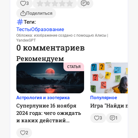
3
0
Поделиться
Теги:
Тесты
Образование
Обложка: изображение создано с помощью Алисы |
YandexGPT
0 комментариев
Рекомендуем
СТАТЬЯ
Астрология и эзотерика
Популярное
Суперлуние 16 ноября
Игра "Найди пару
2024 года: чего ожидать
3
1
и каких действий
избегать
2