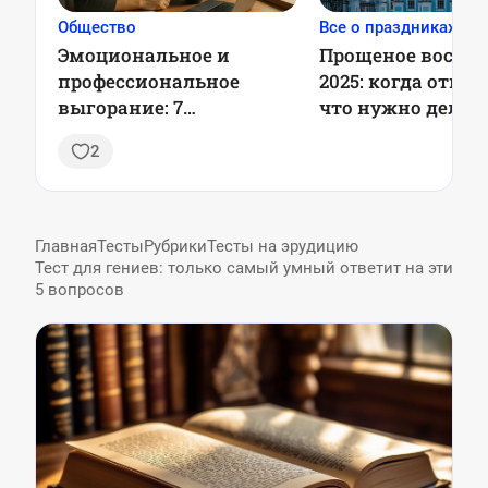
Общество
Все о праздниках
Эмоциональное и
Прощеное воскре
профессиональное
2025: когда отме
выгорание: 7
что нужно делат
проверенных стратегий
2
профилактики, чтобы
оставаться в ресурсе
каждый день
Главная
Тесты
Рубрики
Тесты на эрудицию
Тест для гениев: только самый умный ответит на эти
5 вопросов