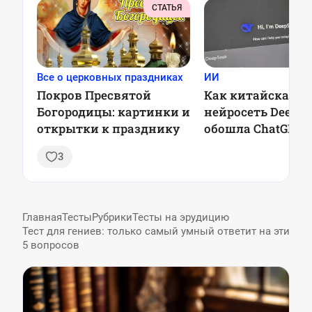
СТАТЬЯ
Все о церковных праздниках
ИИ
Покров Пресвятой
Как китайская
Богородицы: картинки и
нейросеть DeepSe
открытки к празднику
обошла ChatGPT 
обрушила акции 
3
гигантов
Главная
Тесты
Рубрики
Тесты на эрудицию
Тест для гениев: только самый умный ответит на эти
5 вопросов