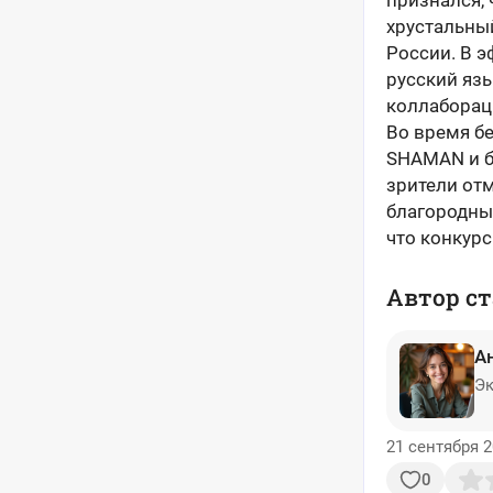
признался, 
хрустальный
России. В э
русский яз
коллаборац
Во время б
SHAMAN и б
зрители отм
благородны
что конкур
Автор ст
А
Эк
21 сентября 2
0