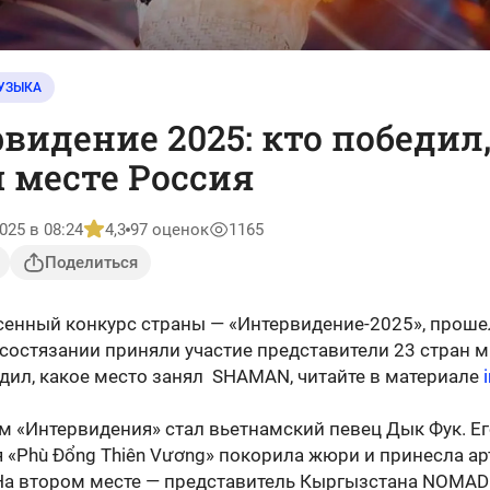
УЗЫКА
видение 2025: кто победил,
 месте Россия
025 в 08:24
4,3
97 оценок
1165
Поделиться
сенный конкурс страны — «Интервидение-2025», проше
 состязании приняли участие представители 23 стран м
едил, какое место занял SHAMAN, читайте в материале
м «Интервидения» стал вьетнамский певец Дык Фук. Е
 «Phù Đổng Thiên Vương» покорила жюри и принесла ар
 На втором месте — представитель Кыргызстана NOMAD