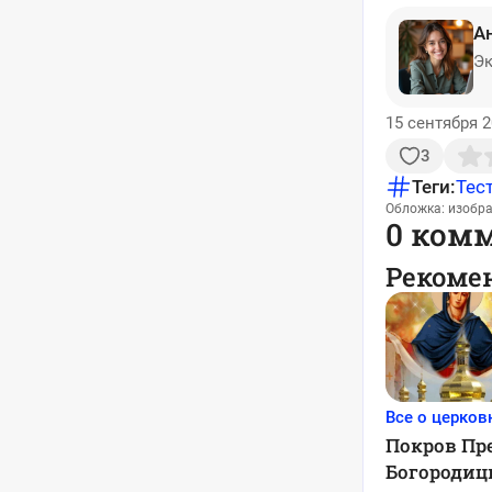
А
Эк
15 сентября 2
3
Теги:
Тес
Обложка: изобр
0 ком
Рекоме
Все о церков
Покров Пр
Богородиц