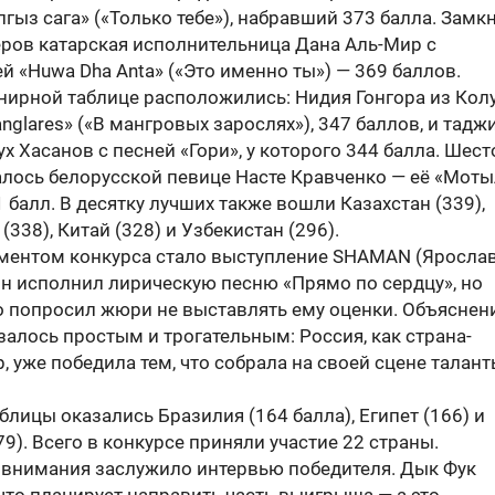
гыз сага» («Только тебе»), набравший 373 балла. Замк
еров катарская исполнительница Дана Аль-Мир с
 «Huwa Dha Anta» («Это именно ты») — 369 баллов.
рнирной таблице расположились: Нидия Гонгора из Ко
anglares» («В мангровых зарослях»), 347 баллов, и тадж
х Хасанов с песней «Гори», у которого 344 балла. Шест
алось белорусской певице Насте Кравченко — её «Моты
 балл. В десятку лучших также вошли Казахстан (339),
(338), Китай (328) и Узбекистан (296).
ентом конкурса стало выступление SHAMAN (Яросла
Он исполнил лирическую песню «Прямо по сердцу», но
 попросил жюри не выставлять ему оценки. Объяснен
залось простым и трогательным: Россия, как страна-
, уже победила тем, что собрала на своей сцене талант
блицы оказались Бразилия (164 балла), Египет (166) и
9). Всего в конкурсе приняли участие 22 страны.
 внимания заслужило интервью победителя. Дык Фук