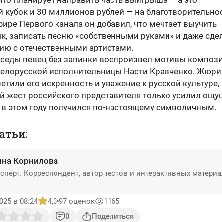
что планирует направить часть выигрыша — а это
 кубок и 30 миллионов рублей — на благотворительнос
фире Первого канала он добавил, что мечтает выучить
ык, записать песню «собственными руками» и даже сде
ию с отечественными артистами.
еседы певец без запинки воспроизвел мотивы композ
елорусской исполнительницы Насти Кравченко. Жюри
етили его искренность и уважение к русской культуре, 
й жест российского представителя только усилил ощу
с в этом году получился по-настоящему символичным.
атьи:
нна Корнилова
сперт. Корреспондент, автор тестов и интерактивных матери
025 в 08:24
4,3
97 оценок
1165
0
Поделиться