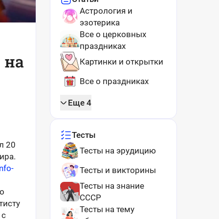
Астрология и
эзотерика
Все о церковных
праздниках
 на
Картинки и открытки
Все о праздниках
Еще 4
Тесты
л 20
Тесты на эрудицию
ира.
info-
Тесты и викторины
Тесты на знание
го
СССР
тисту
Тесты на тему
 с