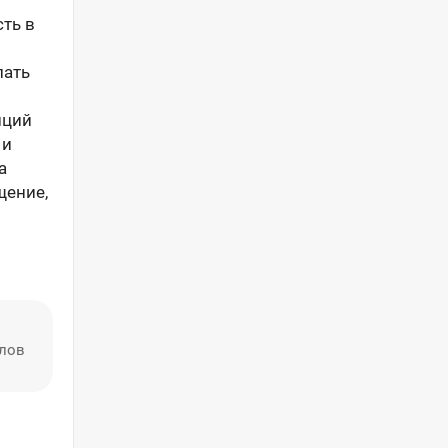
ть в
лать
иций
 и
а
щение,
алов