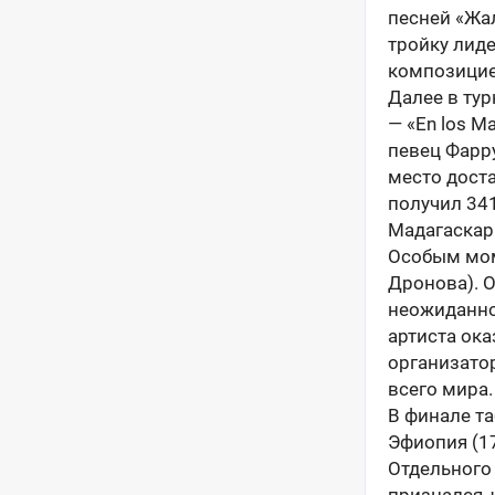
песней «Жал
тройку лид
композицией
Далее в ту
— «En los M
певец Фарру
место дост
получил 341
Мадагаскар 
Особым мом
Дронова). 
неожиданно
артиста ока
организатор
всего мира.
В финале та
Эфиопия (17
Отдельного