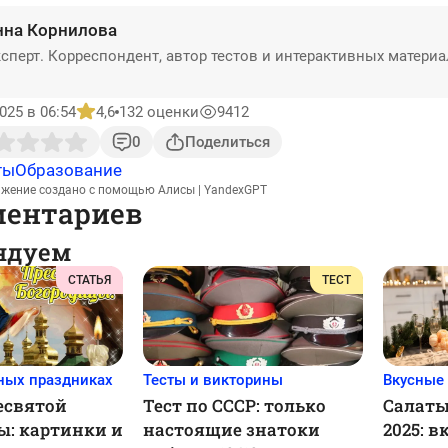
нна Корнилова
сперт. Корреспондент, автор тестов и интерактивных матери
025 в 06:54
4,6
132 оценки
9412
0
Поделиться
ты
Образование
ажение создано с помощью Алисы | YandexGPT
ментариев
ндуем
СТАТЬЯ
ТЕСТ
ных праздниках
Тесты и викторины
Вкусные
есвятой
Тест по СССР: только
Салаты
ы: картинки и
настоящие знатоки
2025: в