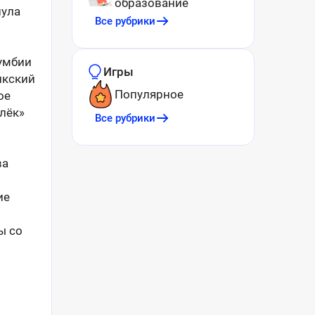
образование
нула
Все рубрики
лумбии
Игры
икский
Популярное
ое
лёк»
Все рубрики
ва
ие
ы со