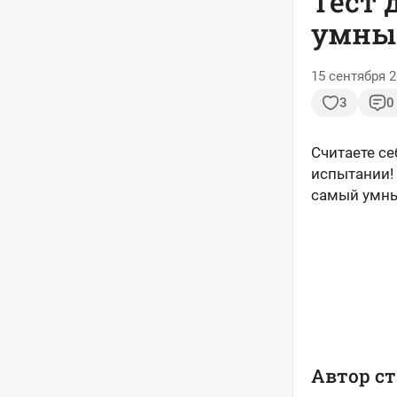
Тест 
умный
15 сентября 2
3
0
Считаете с
испытании!
самый умны
Автор ст