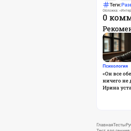
Теги:
Раз
Обложка: «Интер
0 ком
Рекоме
Психология
«Он все об
ничего не 
Ирина уст
когда муж
действова
Главная
Тесты
Ру
Тест для гениев