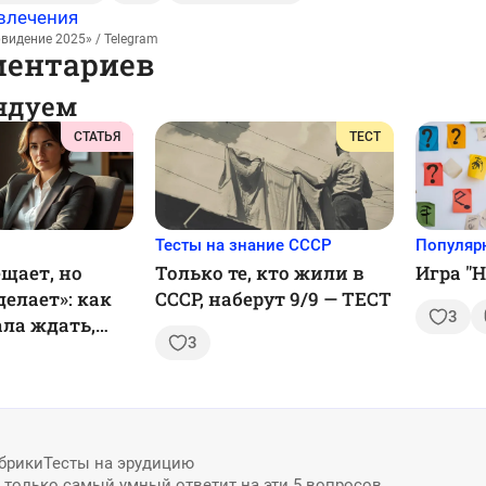
влечения
видение 2025» / Telegram
ментариев
ндуем
СТАТЬЯ
ТЕСТ
Тесты на знание СССР
Популяр
ещает, но
Только те, кто жили в
Игра "
делает»: как
СССР, наберут 9/9 — ТЕСТ
3
ала ждать,
3
 начнет
ть
брики
Тесты на эрудицию
: только самый умный ответит на эти 5 вопросов