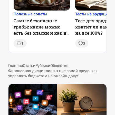
Полезные советы
Тесты на эрудицию
Самые безопасные
Тест для эрудито
грибы: какие можно
хватит ли вам з
есть без опаски и как не
на все 100%?
отравиться
1
3
Главная
Статьи
Рубрики
Общество
Финансовая дисциплина в цифровой среде: как
управлять бюджетом на онлайн-досуг