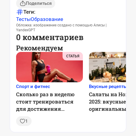
Поделиться
Теги:
Тесты
Образование
Обложка: изображение создано с помощью Алисы |
YandexGPT
0 комментариев
Рекомендуем
СТАТЬЯ
Спорт и фитнес
Вкусные рецепты
Сколько раз в неделю
Салаты на Новый
стоит тренироваться
2025: вкусные и
для достижения
оригинальные р
лучшего результата:
для праздничног
1
рекомендации ученых