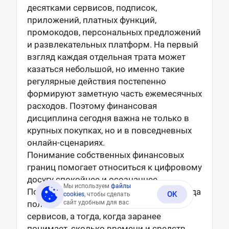
десятками сервисов, подписок,
приложений, платных функций,
промокодов, персональных предложений
и развлекательных платформ. На первый
взгляд каждая отдельная трата может
казаться небольшой, но именно такие
регулярные действия постепенно
формируют заметную часть ежемесячных
расходов. Поэтому финансовая
дисциплина сегодня важна не только в
крупных покупках, но и в повседневных
онлайн-сценариях.
Понимание собственных финансовых
границ помогает относиться к цифровому
досугу спокойнее и осознаннее.
Мы используем
файлы
Пользователь выигрывает не тогда, когда
OK
cookies
, чтобы сделать
сайт удобным для вас
полностью отказывается от онлайн-
сервисов, а тогда, когда заранее
понимает, сколько времени и средств