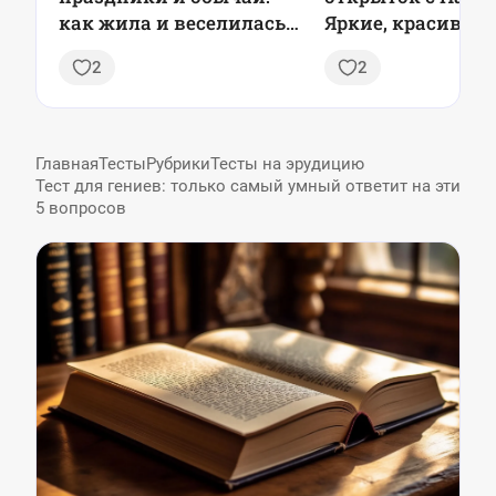
как жила и веселилась
Яркие, красивые,
Россия из поколения в
душевные
2
2
поколение
Главная
Тесты
Рубрики
Тесты на эрудицию
Тест для гениев: только самый умный ответит на эти
5 вопросов