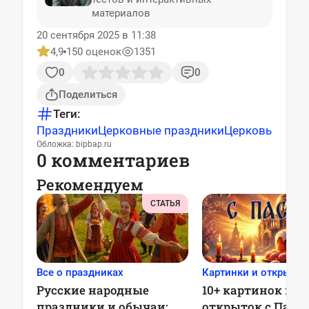
материалов
20 сентября 2025 в 11:38
4,9
150 оценок
1351
0
0
Поделиться
Теги:
Праздники
Церковные праздники
Церковь
Обложка: bipbap.ru
0 комментариев
Рекомендуем
СТАТЬЯ
Все о праздниках
Картинки и открытки
Русские народные
10+ картинок и
праздники и обычаи:
открыток с Пасхо