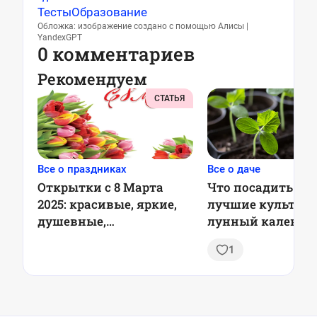
Тесты
Образование
Обложка: изображение создано с помощью Алисы |
YandexGPT
0 комментариев
Рекомендуем
СТАТЬЯ
Все о праздниках
Все о даче
Открытки с 8 Марта
Что посадить в ф
2025: красивые, яркие,
лучшие культуры
душевные,
лунный календа
оригинальные,
садоводов
1
советские