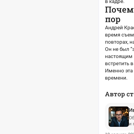
в кадре.
Почему
пор
Андрей Крас
время съем
повторах, н
Он не был “
настоящим 
встретить в
Именно эта 
времени.
Автор ст
И
Об
и 