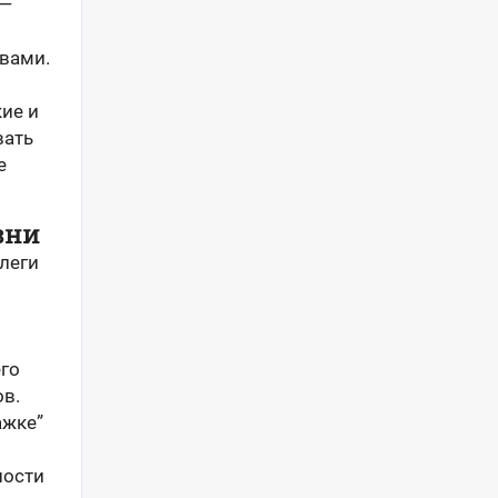
 —
вами.
ие и
вать
е
зни
леги
его
ов.
ажке”
ности