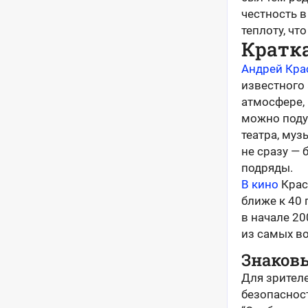
честность в
теплоту, чт
Кратка
Андрей Кра
известного 
атмосфере, 
можно поду
театра, му
не сразу — 
подряды.
В кино
Крас
ближе к 40 
в начале 20
из самых в
Знаковы
Для зрителе
безопасност