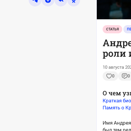
СТАТЬЯ
П
Андре
роли
10 августа 20
0
0
О чем уз
Краткая би
Память о Кр
Имя Андрея
был тем ред