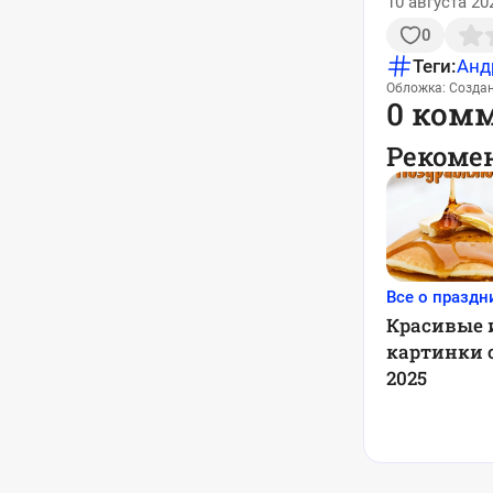
10 августа 20
0
Теги:
Анд
Обложка: Созда
0 ком
Рекоме
Все о праздн
Красивые 
картинки 
2025