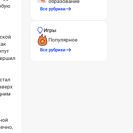
образование
собую
Все рубрики
Игры
еской
Популярное
как
Все рубрики
итут
вершил
стал
вверх
одним
ьной
нечно,