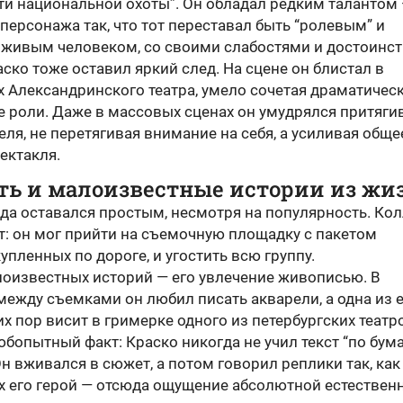
ти национальной охоты”. Он обладал редким талантом
персонажа так, что тот переставал быть “ролевым” и
 живым человеком, со своими слабостями и достоинст
аско тоже оставил яркий след. На сцене он блистал в
 Александринского театра, умело сочетая драматическ
 роли. Даже в массовых сценах он умудрялся притяги
еля, не перетягивая внимание на себя, а усиливая обще
ектакля.
ть и малоизвестные истории из жи
да оставался простым, несмотря на популярность. Кол
: он мог прийти на съемочную площадку с пакетом
упленных по дороге, и угостить всю группу.
лоизвестных историй — его увлечение живописью. В
ежду съемками он любил писать акварели, а одна из 
их пор висит в гримерке одного из петербургских театр
бопытный факт: Краско никогда не учил текст “по бум
н вживался в сюжет, а потом говорил реплики так, как
их его герой — отсюда ощущение абсолютной естествен