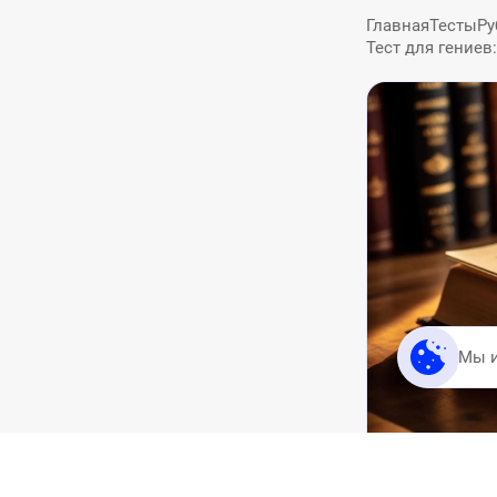
Главная
Тесты
Ру
Тест для гениев
Мы 