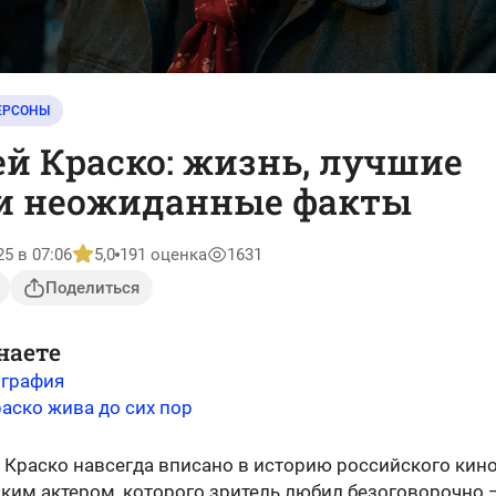
ЕРСОНЫ
й Краско: жизнь, лучшие
 и неожиданные факты
25 в 07:06
5,0
191 оценка
1631
Поделиться
наете
ография
аско жива до сих пор
 Краско навсегда вписано в историю российского кино
ким актером, которого зритель любил безоговорочно 