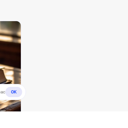
вас
OK