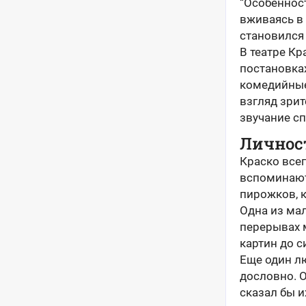
“Особеннос
вживаясь в 
становился
В театре Кр
постановках
комедийные
взгляд зрит
звучание сп
Личнос
Краско всег
вспоминают
пирожков, к
Одна из ма
перерывах м
картин до с
Еще один лю
дословно. О
сказал бы 