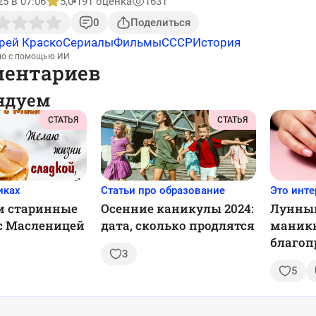
25 в 07:06
5,0
191 оценка
1631
0
Поделиться
рей Краско
Сериалы
Фильмы
СССР
История
но с помощью ИИ
ментариев
ндуем
СТАТЬЯ
СТАТЬЯ
иках
Статьи про образование
Это инте
и старинные
Осенние каникулы 2024:
Лунный
с Масленицей
дата, сколько продлятся
маникю
благоп
3
советы
5
тренд