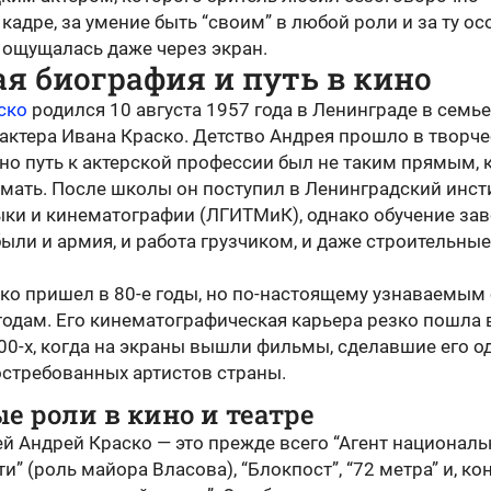
 кадре, за умение быть “своим” в любой роли и за ту о
о ощущалась даже через экран.
я биография и путь в кино
ско
родился 10 августа 1957 года в Ленинграде в семье
актера Ивана Краско. Детство Андрея прошло в творч
но путь к актерской профессии был не таким прямым, 
мать. После школы он поступил в Ленинградский инст
зыки и кинематографии (ЛГИТМиК), однако обучение за
были и армия, и работа грузчиком, и даже строительные
ко пришел в 80-е годы, но по-настоящему узнаваемым 
годам. Его кинематографическая карьера резко пошла 
00-х, когда на экраны вышли фильмы, сделавшие его 
остребованных артистов страны.
е роли в кино и театре
й Андрей Краско — это прежде всего “Агент национал
и” (роль майора Власова), “Блокпост”, “72 метра” и, ко