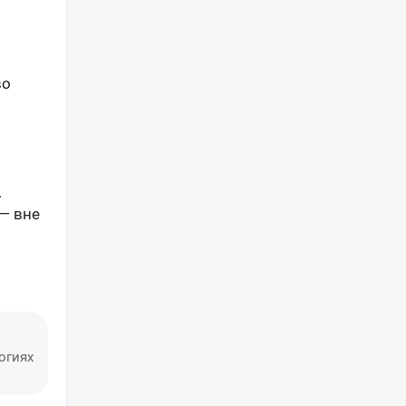
во
.
 — вне
огиях