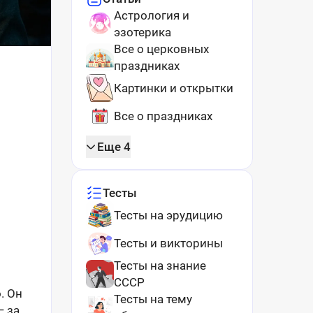
Астрология и
эзотерика
Все о церковных
праздниках
Картинки и открытки
Все о праздниках
Еще 4
Тесты
Тесты на эрудицию
Тесты и викторины
Тесты на знание
СССР
. Он
Тесты на тему
— за