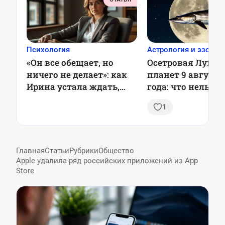
Психология
Астрология и эзотер
«Он все обещает, но
Осетровая Луна 
ничего не делает»: как
планет 9 августа
Ирина устала ждать,
года: что нельзя 
когда муж начнет
и почему это ва
1
действовать
Главная
Статьи
Рубрики
Общество
Apple удалила ряд российских приложений из App
Store