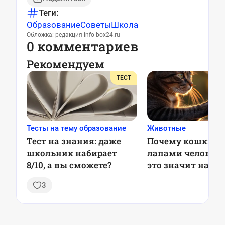
Теги:
Образование
Советы
Школа
Обложка: редакция info-box24.ru
0 комментариев
Рекомендуем
ТЕСТ
Тесты на тему образование
Животные
Тест на знания: даже
Почему кошки м
школьник набирает
лапами человека
8/10, а вы сможете?
это значит на с
деле
3