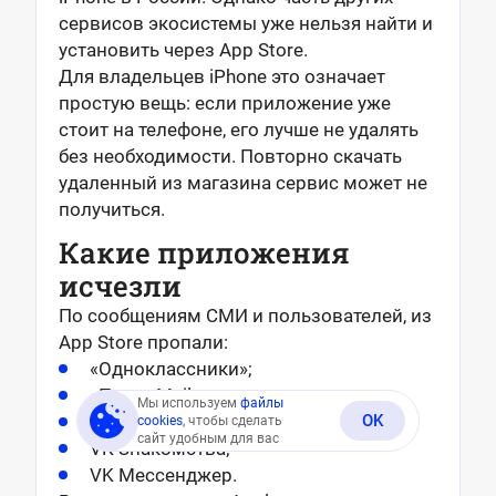
сервисов экосистемы уже нельзя найти и
установить через App Store.
Для владельцев iPhone это означает
простую вещь: если приложение уже
стоит на телефоне, его лучше не удалять
без необходимости. Повторно скачать
удаленный из магазина сервис может не
получиться.
Какие приложения
исчезли
По сообщениям СМИ и пользователей, из
App Store пропали:
«Одноклассники»;
«Почта Mail»;
Мы используем
файлы
VK Музыка;
OK
cookies
, чтобы сделать
сайт удобным для вас
VK Знакомства;
VK Мессенджер.