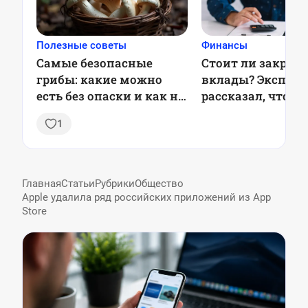
Полезные советы
Финансы
Самые безопасные
Стоит ли закрыв
грибы: какие можно
вклады? Эксперт
есть без опаски и как не
рассказал, что бу
отравиться
ставками в 2025 
1
Главная
Статьи
Рубрики
Общество
Apple удалила ряд российских приложений из App
Store