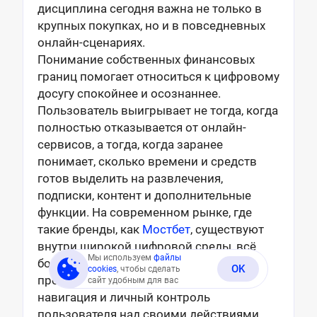
дисциплина сегодня важна не только в
крупных покупках, но и в повседневных
онлайн-сценариях.
Понимание собственных финансовых
границ помогает относиться к цифровому
досугу спокойнее и осознаннее.
Пользователь выигрывает не тогда, когда
полностью отказывается от онлайн-
сервисов, а тогда, когда заранее
понимает, сколько времени и средств
готов выделить на развлечения,
подписки, контент и дополнительные
функции. На современном рынке, где
такие бренды, как
Мостбет
, существуют
внутри широкой цифровой среды, всё
Мы используем
файлы
большее значение получают
OK
cookies
, чтобы сделать
прозрачность условий, понятная
сайт удобным для вас
навигация и личный контроль
пользователя над своими действиями.