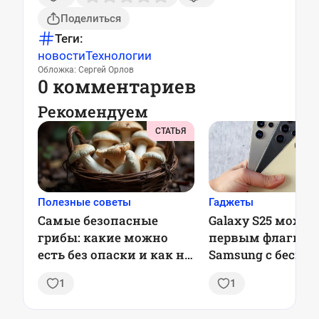
Поделиться
Теги:
новости
Технологии
Обложка: Сергей Орлов
0 комментариев
Рекомендуем
СТАТЬЯ
Полезные советы
Гаджеты
Самые безопасные
Galaxy S25 может
грибы: какие можно
первым флагма
есть без опаски и как не
Samsung с бесш
отравиться
обновлениями
1
1