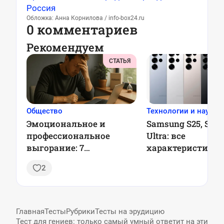
Россия
Обложка: Анна Корнилова / info-box24.ru
0 комментариев
Рекомендуем
СТАТЬЯ
Общество
Технологии и наука
Эмоциональное и
Samsung S25, S25+
профессиональное
Ultra: все
выгорание: 7
характеристики
проверенных стратегий
2
профилактики, чтобы
оставаться в ресурсе
каждый день
Главная
Тесты
Рубрики
Тесты на эрудицию
Тест для гениев: только самый умный ответит на эти