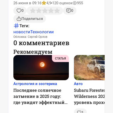
26 июня в 09:16
4,9
120 оценок
955
0
0
Поделиться
Теги:
новости
Технологии
Обложка: Сергей Орлов
0 комментариев
Рекомендуем
СТАТЬЯ
Астрология и эзотерика
Авто
Последнее солнечное
Subaru Forester
затмение в 2025 году:
Wilderness 2025:
где увидят эффектный
уровень проход
красный месяц
для любителей
1