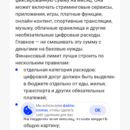
может включать стриминговые сервисы,
приложения, игры, платные функции,
онлайн-контент, спортивные трансляции,
музыку, облачные хранилища и другие
необязательные цифровые расходы.
Главное — не смешивать эту сумму с
деньгами на базовые нужды.
Финансовый лимит лучше строить по
нескольким правилам:
отдельная категория расходов:
цифровой досуг должен быть выделен
в бюджете отдельно от еды, жилья,
транспорта и других обязательных
платежей;
фиксированная сумма на период:
Мы используем
файлы
OK
cookies
, чтобы сделать
удобнее всего устанавливать лимит
сайт удобным для вас
на неделю или месяц, чтобы видеть
общую картину;