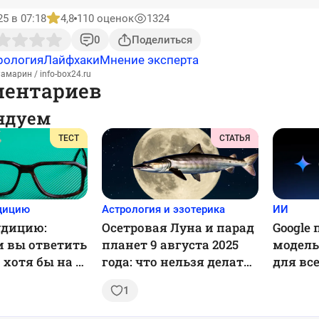
25 в 07:18
4,8
110 оценок
1324
0
Поделиться
рология
Лайфхаки
Мнение эксперта
амарин / info-box24.ru
ментариев
ндуем
ТЕСТ
СТАТЬЯ
удицию
Астрология и эзотерика
ИИ
удицию:
Осетровая Луна и парад
Google
и вы ответить
планет 9 августа 2025
модель 
хотя бы на 5
года: что нельзя делать
для вс
з 7?
и почему это важно
1