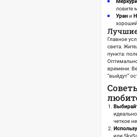
Меркур
ловите м
Уран
и
Н
хороший
Лучшие
Главное ус
света. Жит
пункта: пол
Оптимально
времени. Ве
“выйдут” ос
Советы
любит
Выбирайт
идеально
четкое не
Использу
или SkyS