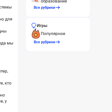
образование
истемы
Все рубрики
но для
Игры
дны
Популярное
Все рубрики
года мы
тер,
е, кто
жно
в, у