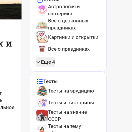
Астрология и
эзотерика
Все о церковных
праздниках
Картинки и открытки
к и
Все о праздниках
Еще 4
Тесты
Тесты на эрудицию
т
бы
Тесты и викторины
ильное
Тесты на знание
СССР
Тесты на тему