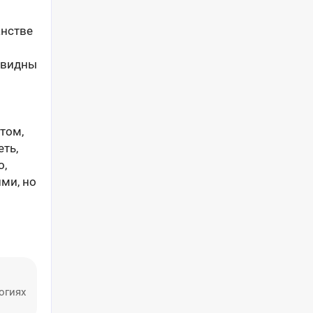
анстве
е видны
том,
еть,
о,
ми, но
огиях