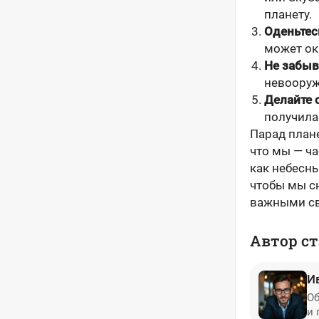
планету.
Оденьтес
может ок
Не забыв
невооруж
Делайте 
получила
Парад плане
что мы — ча
как небесны
чтобы мы сн
важными св
Автор ст
И
Об
и 