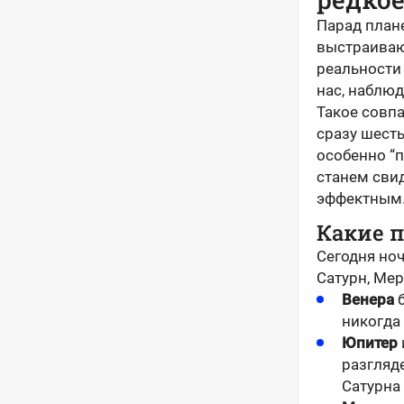
Парад план
выстраиваю
реальности 
нас, наблюд
Такое совпа
сразу шесть
особенно “п
станем свид
эффектным
Какие 
Сегодня но
Сатурн, Мер
Венера
б
никогда 
Юпитер
разгляде
Сатурна