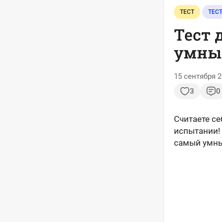
ТЕСТ
ТЕС
Тест 
умный
15 сентября 2
3
0
Считаете с
испытании!
самый умны