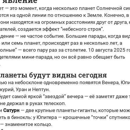
ет — это момент, когда несколько планет Солнечной с
тся на одной линии по отношению к Земле. Конечно, в
они находятся на огромных расстояниях друг от друга, 
ателей, создается эффект “небесного строя”.
дение — не частое событие. Большие парады, когда ви
 или семь планет, происходят раз в несколько лет, а
олные” — всего пару раз за столетие. 10 августа 2025 
етелями мини-парада, но он всё равно обещает быть
.
планеты будут видны сегодня
чью на небосклоне одновременно появятся Венера, Юпи
курий, Уран и Нептун.
удет самой яркой “звездой” вечера — её заметят даже т
не держал в руках телескоп.
и
Сатурн
— две крупные планеты-гиганты, которые мо
ть в бинокль: у Юпитера — крошечные “точки” спутнико
 — знаменитое кольцо.