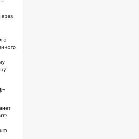
 —
 через
ого
енного
му
ену
в-
анет
ите
ium