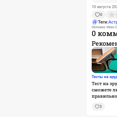
10 августа 20
0
Теги:
Аст
Обложка: Иван С
0 ком
Рекоме
Тесты на эр
Тест на эр
сможете л
правильно 
вопросов и
3