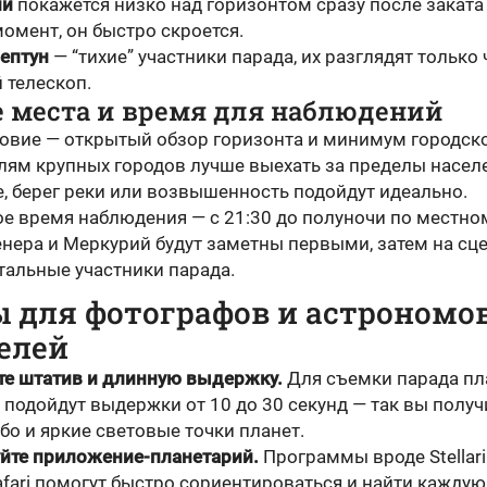
ий
покажется низко над горизонтом сразу после заката
омент, он быстро скроется.
ептун
— “тихие” участники парада, их разглядят только
 телескоп.
 места и время для наблюдений
ловие — открытый обзор горизонта и минимум городск
елям крупных городов лучше выехать за пределы насел
е, берег реки или возвышенность подойдут идеально.
е время наблюдения — с 21:30 до полуночи по местно
нера и Меркурий будут заметны первыми, затем на сц
тальные участники парада.
 для фотографов и астрономо
елей
е штатив и длинную выдержку.
Для съемки парада пл
 подойдут выдержки от 10 до 30 секунд — так вы получ
бо и яркие световые точки планет.
йте приложение-планетарий.
Программы вроде Stellar
afari помогут быстро сориентироваться и найти каждую