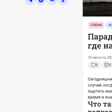
СТАТЬЯ
А
Парад
где н
10 августа 20
0
0
Сегодняшняя
случай, ко
ощутить маг
время и зна
Что та
редкое