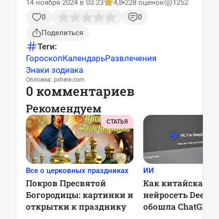
14 ноября 2024 в 03:23
4,8
228 оценок
1252
0
0
Поделиться
Теги:
Гороскоп
Календарь
Развлечения
Знаки зодиака
Обложка: pxhere.com
0 комментариев
Рекомендуем
СТАТЬЯ
Все о церковных праздниках
ИИ
Покров Пресвятой
Как китайская
Богородицы: картинки и
нейросеть DeepSe
открытки к празднику
обошла ChatGPT 
обрушила акции 