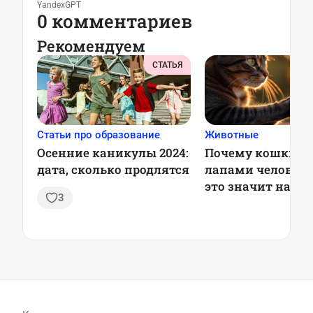
YandexGPT
0 комментариев
Рекомендуем
СТАТЬЯ
Статьи про образование
Животные
Осенние каникулы 2024:
Почему кошки м
дата, сколько продлятся
лапами человека
это значит на с
3
деле