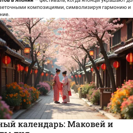
етов в Японии
— фестиваль, когда японцы украшают до
веточными композициями, символизируя гармонию и
ние.
ный календарь: Маковей и