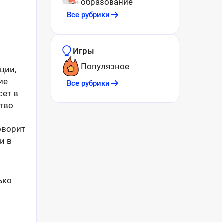
образование
Все рубрики
Игры
Популярное
ции,
ие
Все рубрики
сет в
ство
оворит
и в
ько