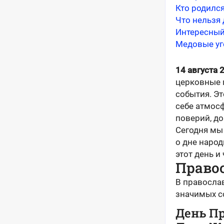
Кто родился
Что нельзя 
Интересный
Медовые уг
14 августа 
церковные 
события. Эт
себе атмосф
поверий, до
Сегодня мы 
о дне наро
этот день и
Правос
В православ
значимых с
День П