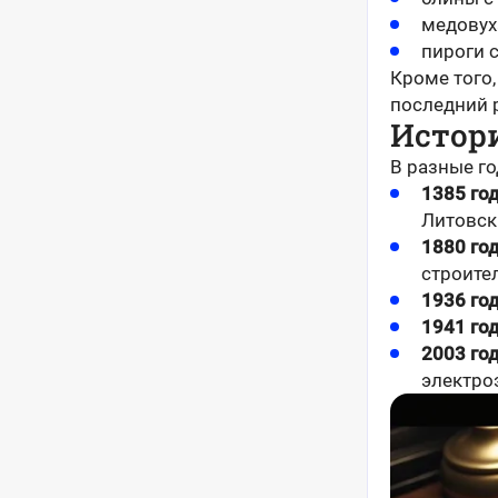
медовух
пироги 
Кроме того,
последний р
Истори
В разные го
1385 го
Литовск
1880 го
строите
1936 го
1941 го
2003 го
электро