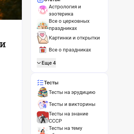
Астрология и
эзотерика
Все о церковных
праздниках
Картинки и открытки
 и
Все о праздниках
Еще 4
Тесты
Тесты на эрудицию
Тесты и викторины
Тесты на знание
СССР
Тесты на тему