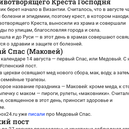
ивотворящего Креста Господня
ик берет начало в Византии. Считалось, что в августе ч
болезни и эпидемии, поэтому крест, в котором находи
вотворящего Креста, выносили из храма и совершали
ды по улицам, благословляя города и села.
ошла и до Руси — в этот день в храмах совершают осв
ся о здравии и защите от болезней.
й Спас (Маковей)
календаре 14 августа — первый Спас, или Медовый. С 
Успенский пост.
 в церкви освящают мед нового сбора, мак, воду, а зате
 семейные трапезы.
орое название праздника — Маковей: кроме меда, к ст
печку с маком — пироги, рулеты, «маковники». Считал
е, освященное в этот день, приносит здоровье и
ие.
box24.ru уже
писали
про Медовый Спас.
кий пост