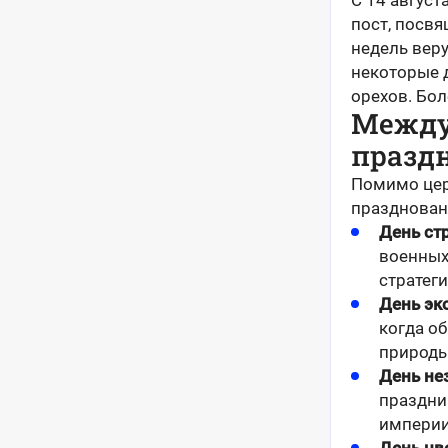
С 14 август
пост, посв
недель вер
некоторые д
орехов. Бо
Между
празд
Помимо цер
празднован
День ст
военных
стратеги
День эк
когда о
природы
День не
праздни
империи 