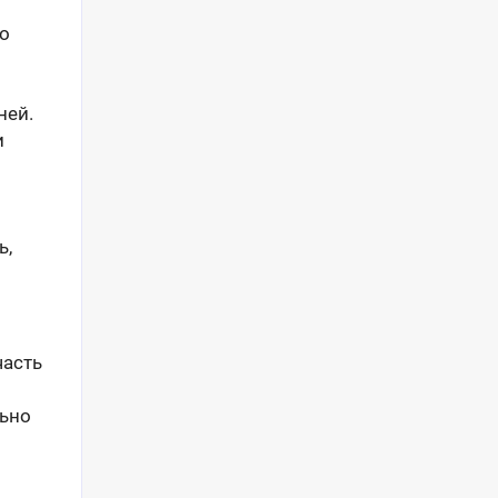
ро
ней.
и
ь,
часть
льно