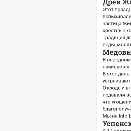
Древ Ж
Этот праздн
вспыхивали 
частица Жи
крестные хо
Традиция д
воды, молят
Медовы
В народном 
начинается 
В этот день
устраивают
Отсюда и вт
подавали вы
что угощени
благополуч
Мы на Info-
Успенс