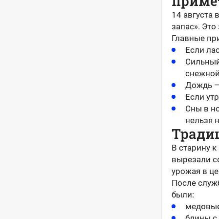
приме
14 августа 
запас». Это
Главные пр
Если лас
Сильный
снежной
Дождь —
Если ут
Сны в н
нельзя 
Тради
В старину 
вырезали с
урожая в ц
После служ
были:
медовые
блины с