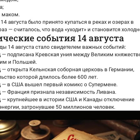
а;
с маком.
 14 августа было принято купаться в реках и озерах в
аз — считалось, что вода «уходит» и становится холодн
ческие события 14 августа
ды 14 августа стало свидетелем важных событий:
д
— подписана Кревская уния между Великим княжест
им и Польшей.
д
— открыта Кельнская соборная церковь в Германии,
льство которой длилось более 600 лет.
д
— в США вышел первый комикс о Супермене.
д
— Франция признала независимость Ливана.
д
— крупнейшее в истории США и Канады отключение
энергии, затронувшее 50 миллионов человек.