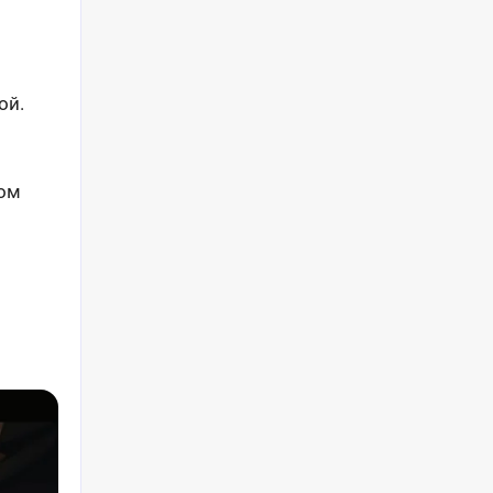
ой.
вом