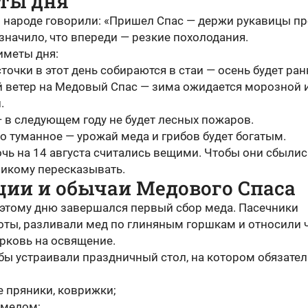
ты дня
в народе говорили: «Пришел Спас — держи рукавицы п
 значило, что впереди — резкие похолодания.
иметы дня:
точки в этот день собираются в стаи — осень будет ран
 ветер на Медовый Спас — зима ожидается морозной 
.
 в следующем году не будет лесных пожаров.
ро туманное — урожай меда и грибов будет богатым.
очь на 14 августа считались вещими. Чтобы они сбылис
никому пересказывать.
ции и обычаи Медового Спаса
к этому дню завершался первый сбор меда. Пасечники
оты, разливали мед по глиняным горшкам и относили 
ерковь на освящение.
бы устраивали праздничный стол, на котором обязате
 пряники, коврижки;
 медом;