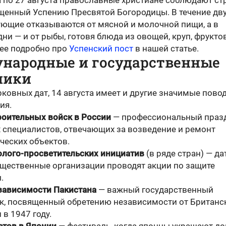
а по 27 августа православные христиане соблюдают ст
ященный Успению Пресвятой Богородицы. В течение дв
ующие отказываются от мясной и молочной пищи, а в
ни — и от рыбы, готовя блюда из овощей, круп, фрукто
лее подробно про
Успенский пост
в нашей статье.
народные и государственные
ники
ковных дат, 14 августа имеет и другие значимые пово
ия.
роительных войск в России
— профессиональный праз
 специалистов, отвечающих за возведение и ремонт
ческих объектов.
олого-просветительских инициатив
(в ряде стран) — дат
бщественные организации проводят акции по защите
.
зависимости Пакистана
— важный государственный
к, посвященный обретению независимости от Британс
в 1947 году.