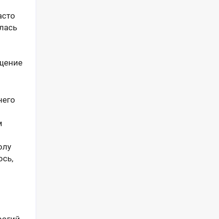
асто
лась
ящение
него
м
олу
ось,