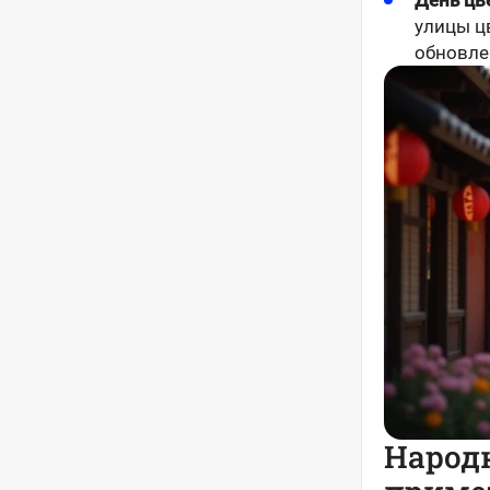
День цв
улицы ц
обновле
Народ