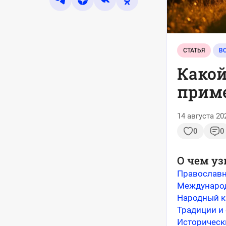
СТАТЬЯ
В
Какой
приме
14 августа 20
0
0
О чем уз
Православн
Международ
Народный к
Традиции и
Историческ