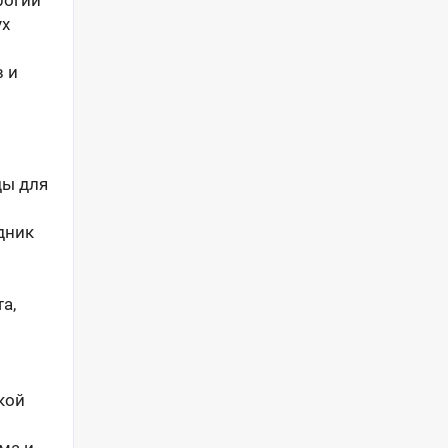
рогий
ух
в и
ды для
дник
а,
кой