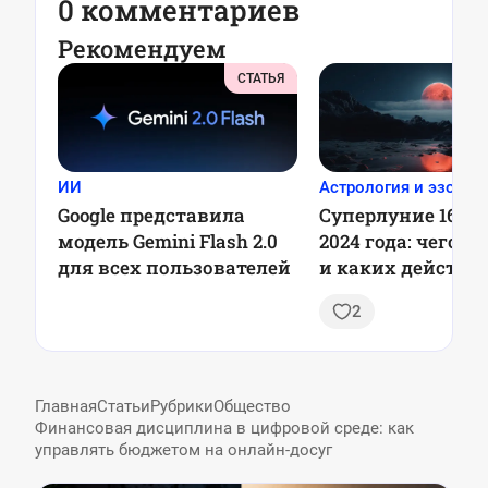
0 комментариев
Рекомендуем
СТАТЬЯ
ИИ
Астрология и эзотер
Google представила
Суперлуние 16 н
модель Gemini Flash 2.0
2024 года: чего 
для всех пользователей
и каких действи
избегать
2
Главная
Статьи
Рубрики
Общество
Финансовая дисциплина в цифровой среде: как
управлять бюджетом на онлайн-досуг