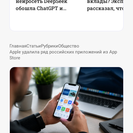
нейросеть DeepSeek
вклады? Эксперт
обошла ChatGPT и
рассказал, что бу
обрушила акции ИТ-
ставками в 2025 
гигантов
Главная
Статьи
Рубрики
Общество
Apple удалила ряд российских приложений из App
Store