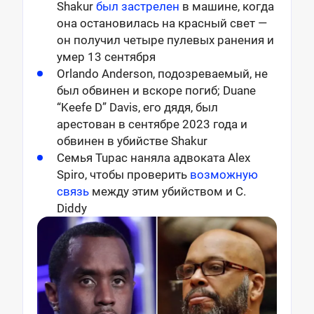
Shakur
был застрелен
в машине, когда
она остановилась на красный свет —
он получил четыре пулевых ранения и
умер 13 сентября
Orlando Anderson, подозреваемый, не
был обвинен и вскоре погиб; Duane
“Keefe D” Davis, его дядя, был
арестован в сентябре 2023 года и
обвинен в убийстве Shakur
Семья Tupac наняла адвоката
Alex
Spiro, чтобы проверить
возможную
связь
между этим убийством и С.
Diddy