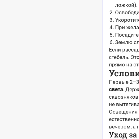
ложкой).
Освободи
Укоротит
При жела
Посадите
Землю сл
Если рассад
стебель. Эт
прямо на ст
Услов
Первые 2–3
света
. Держ
сквозняков
не вытягива
Освещения 
естественно
вечером, а 
Уход за