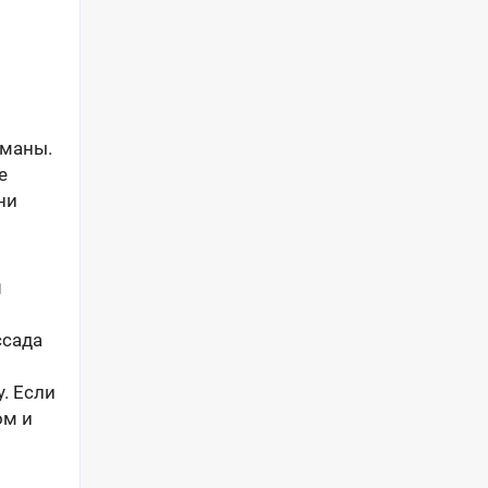
рманы.
е
ни
и
ссада
. Если
ом и