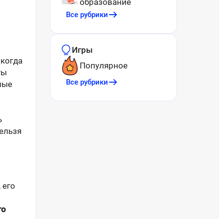
образование
Все рубрики
Игры
 когда
Популярное
ты
Все рубрики
ные
ь
нельзя
 его
го