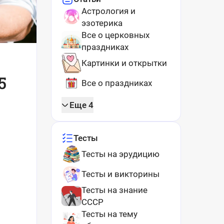
Астрология и
эзотерика
Все о церковных
праздниках
Картинки и открытки
5
Все о праздниках
Еще 4
Тесты
Тесты на эрудицию
Тесты и викторины
Тесты на знание
СССР
Тесты на тему