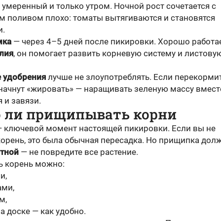
 умеренный и только утром. Ночной рост сочетается с
м поливом плохо: томаты вытягиваются и становятся
и.
мка
— через 4–5 дней после пикировки. Хорошо работа
алия
, он помогает развить корневую систему и листову
 удобрения
лучше не злоупотреблять. Если перекормит
начнут «жировать» — наращивать зеленую массу вмест
 и завязи.
 ли прищипывать корни
 ключевой момент настоящей пикировки. Если вы не
корень, это была обычная пересадка. Но прищипка дол
атной
— не повредите все растение.
ь корень можно:
и,
ми,
м,
а доске — как удобно.