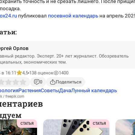
охранить точность и не срезать лишнего. После прищи
 посадка.
ox24.ru
публиковал
посевной календарь
на апрель 2025
атьи:
ергей Орлов
авный редактор. Эксперт. 20+ лет журналист. Обозреватель
циальных, экономических тем.
 в 16:11
4,5
138 оценок
1400
0
Поделиться
рология
Растения
Советы
Дача
Лунный календарь
k / freepik.com
ментариев
ндуем
СТАТЬЯ
СТАТЬЯ