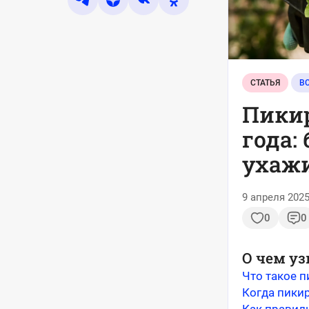
СТАТЬЯ
ВС
Пикир
года:
ухаж
9 апреля 2025
0
0
О чем уз
Что такое п
Когда пики