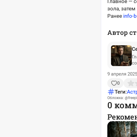
Главное — с
зола, затем
Ранее
info-b
Автор ст
С
Гл
со
9 апреля 2025
0
Теги:
Аст
Обложка: @freepi
0 ком
Рекоме