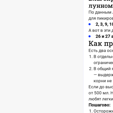
лунном
По данным
для пикиро
2, 3, 9, 
А вот в эти
26 и 27 
Как п
Есть два ос
В отдель
ограниче
В общий 
— выдерж
корни не 
Если до выс
от 500 мл. 
любят легки
Пошагово:
Осторожн