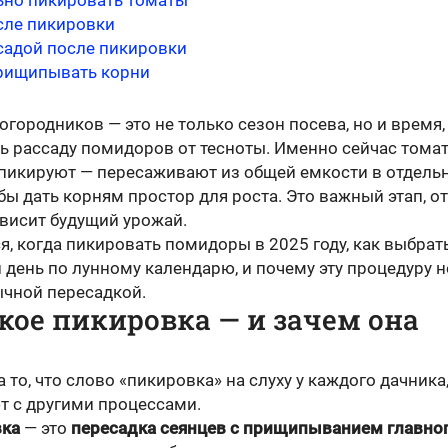
ьно пикировать томаты
сле пикировки
ссадой после пикировки
рищипывать корни
огородников — это не только сезон посева, но и время,
ть рассаду помидоров от тесноты. Именно сейчас тома
 пикируют — пересаживают из общей емкости в отдель
бы дать корням простор для роста. Это важный этап, от
ависит будущий урожай.
, когда пикировать помидоры в 2025 году, как выбрат
день по лунному календарю, и почему эту процедуру 
ычной пересадкой.
кое пикировка — и зачем она
 то, что слово «пикировка» на слуху у каждого дачника,
ют с другими процессами.
вка
— это
пересадка сеянцев с прищипыванием главно