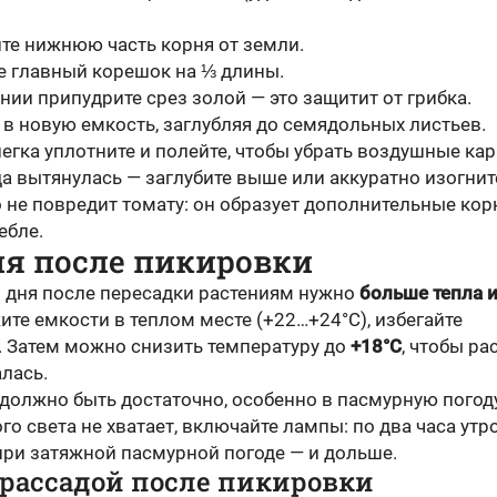
те нижнюю часть корня от земли.
е главный корешок на ⅓ длины.
нии припудрите срез золой — это защитит от грибка.
 в новую емкость, заглубляя до семядольных листьев.
егка уплотните и полейте, чтобы убрать воздушные ка
а вытянулась — заглубите выше или аккуратно изогнит
о не повредит томату: он образует дополнительные кор
ебле.
ия после пикировки
 дня после пересадки растениям нужно
больше тепла 
ите емкости в теплом месте (+22…+24°C), избегайте
. Затем можно снизить температуру до
+18°C
, чтобы ра
лась.
должно быть достаточно, особенно в пасмурную погоду
го света не хватает, включайте лампы: по два часа утр
при затяжной пасмурной погоде — и дольше.
 рассадой после пикировки