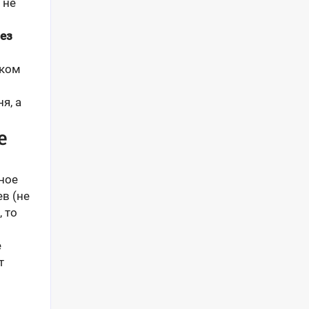
 не
ез
 ком
я, а
е
ное
в (не
 то
е
т