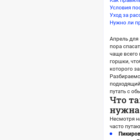
Как правил
Условия по
Уход за ра
Нужно ли п
Апрель для 
пора спаса
чаще всего
горшки, что
которого з
Разбираемся
подходящий 
путать с об
Что та
нужна
Несмотря на
часто пута
Пикиро