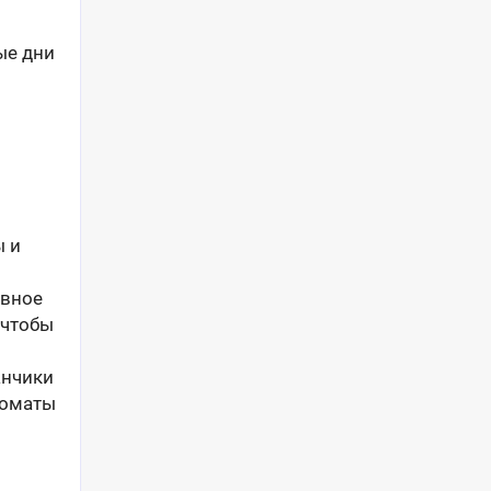
ые дни
ы и
авное
 чтобы
анчики
Томаты