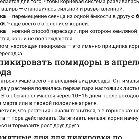
Делается для того, чтобы корневая система развивалась
 а вширь — становилась сильной и разветвленной.
ка
— перемещение сеянца из одной ёмкости в другую
б
ки
. Чаще всего с оголением корней.
ка
— мягкий способ пересадки, при котором земляной
ется, корни не повреждаются.
зом, настоящая пикировка — это именно прищипка корн
ересадка.
 пикировать помидоры в апрел
ода
аться лучше всего на внешний вид рассады. Оптималь
да у растения появилась первая пара настоящих листье
 Это обычно случается через 10–15 дней после всходов,
е марта или в первой половине апреля.
етили, что растения начали тесниться, а в горшочках н
та — пора действовать. Затягивать нельзя: корни начну
ся и тормозить рост друг друга.
риятные дни для пикировки по