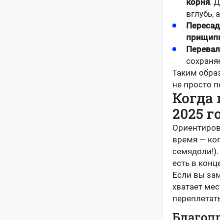
корня
. 
вглубь,
Пересад
прищип
Перевал
сохраня
Таким обра
не просто п
Когда
2025 г
Ориентиров
время — ког
семядоли!).
есть в конц
Если вы зам
хватает мес
переплетать
Благоп