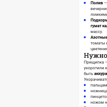
Полив
—
вечерни
ломким
Подкор
гумат к
массу.
Азотные
томаты 
цветения
Нужно
Прищипка —
укоротили 
быть
аккур
Укорачиват
пальцам
ножница
пинцето
ножом н