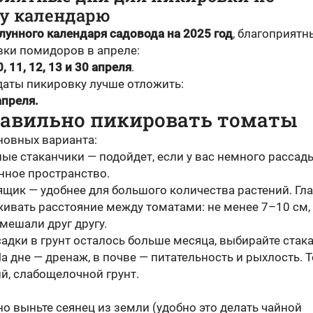
у календарю
лунного календаря садовода на 2025 год
, благоприятн
вки помидоров в апреле:
10, 11, 12, 13 и 30 апреля
.
 даты пикировку лучше отложить:
апреля.
равильно пикировать томаты
новных варианта:
ные стаканчики — подойдет, если у вас немного рассад
нное пространство.
ящик — удобнее для большого количества растений. Гл
ивать расстояние между томатами: не менее 7–10 см,
мешали друг другу.
адки в грунт осталось больше месяца, выбирайте стак
На дне — дренаж, в почве — питательность и рыхлость. 
й, слабощелочной грунт.
о выньте сеянец из земли (удобно это делать чайной