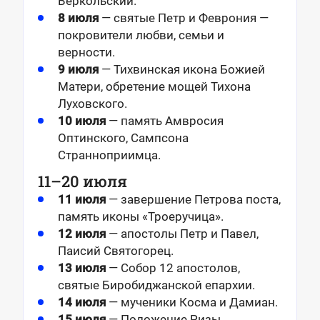
Веркольский.
8 июля
— святые Петр и Феврония —
покровители любви, семьи и
верности.
9 июля
— Тихвинская икона Божией
Матери, обретение мощей Тихона
Луховского.
10 июля
— память Амвросия
Оптинского, Сампсона
Странноприимца.
11–20 июля
11 июля
— завершение Петрова поста,
память иконы «Троеручица».
12 июля
— апостолы Петр и Павел,
Паисий Святогорец.
13 июля
— Собор 12 апостолов,
святые Биробиджанской епархии.
14 июля
— мученики Косма и Дамиан.
15 июля
— Положение Ризы