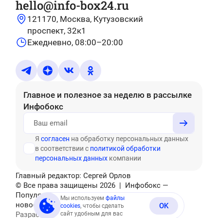
hello@info-box24.ru
121170, Москва, Кутузовский
проспект, 32к1
Ежедневно, 08:00–20:00
Главное и полезное за неделю
в рассылке
Инфобокс
Я
согласен
на обработку персональных данных
в соответствии с
политикой обработки
персональных данных
компании
Главный редактор: Сергей Орлов
© Все права защищены
2026
| Инфобокс —
Популярные тесты, головоломки, актуальные
Мы используем
файлы
новости
OK
cookies
, чтобы сделать
Разработано
сайт удобным для вас
Mediatex