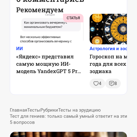
Рекомендуем
СТАТЬЯ
ИИ
Астрология и эзотер
«Яндекс» представил
Гороскоп на май 
самую мощную ИИ-
года для всех зн
модель YandexGPT 5 Pro
зодиака
– теперь она встроена в
4
8
«Алису»
Главная
Тесты
Рубрики
Тесты на эрудицию
Тест для гениев: только самый умный ответит на эти
5 вопросов