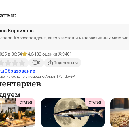
атьи:
нна Корнилова
сперт. Корреспондент, автор тестов и интерактивных матери
025 в 06:54
4,6
132 оценки
9401
0
Поделиться
ты
Образование
ажение создано с помощью Алисы | YandexGPT
ментариев
ндуем
СТАТЬЯ
СТАТЬЯ