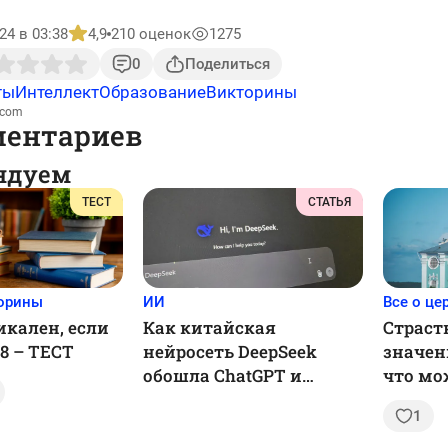
24 в 03:38
4,9
210 оценок
1275
0
Поделиться
ты
Интеллект
Образование
Викторины
.com
ментариев
ндуем
ТЕСТ
СТАТЬЯ
торины
ИИ
Все о це
икален, если
Как китайская
Страст
/8 – ТЕСТ
нейросеть DeepSeek
значен
обошла ChatGPT и
что мо
обрушила акции ИТ-
делать
1
гигантов