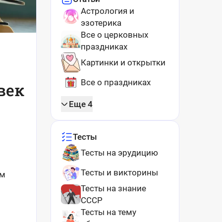
Астрология и
эзотерика
Все о церковных
праздниках
Картинки и открытки
Все о праздниках
век
Еще 4
Тесты
Тесты на эрудицию
Тесты и викторины
ем
Тесты на знание
СССР
Тесты на тему