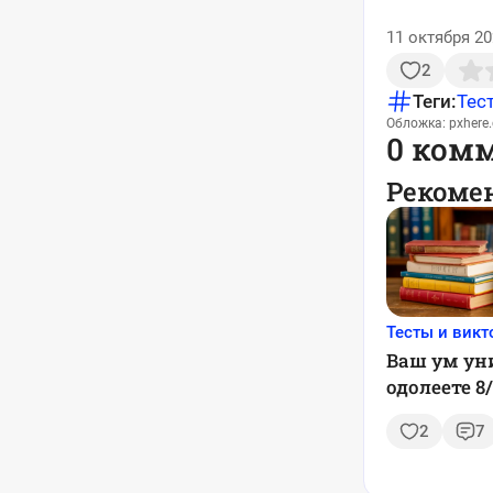
11 октября 20
2
Теги:
Тес
Обложка: pxhere
0 ком
Рекоме
Тесты и вик
Ваш ум ун
одолеете 8
2
7