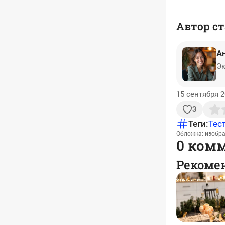
Автор ст
А
Эк
15 сентября 2
3
Теги:
Тес
Обложка: изобр
0 ком
Рекоме