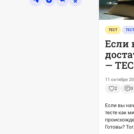
ТЕСТ
ТЕС
Если 
доста
— ТЕ
11 октября 20
2
0
Если вы на
тесте как м
происхожде
Готовы? Тог