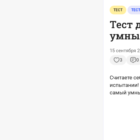
ТЕСТ
ТЕС
Тест 
умный
15 сентября 2
3
0
Считаете с
испытании!
самый умны