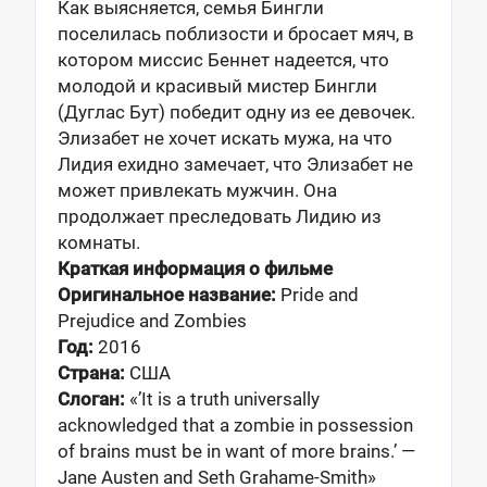
Как выясняется, семья Бингли
поселилась поблизости и бросает мяч, в
котором миссис Беннет надеется, что
молодой и красивый мистер Бингли
(Дуглас Бут) победит одну из ее девочек.
Элизабет не хочет искать мужа, на что
Лидия ехидно замечает, что Элизабет не
может привлекать мужчин. Она
продолжает преследовать Лидию из
комнаты.
Краткая информация о фильме
Оригинальное название:
Pride and
Prejudice and Zombies
Год:
2016
Страна:
США
Слоган:
«’It is a truth universally
acknowledged that a zombie in possession
of brains must be in want of more brains.’ —
Jane Austen and Seth Grahame-Smith»