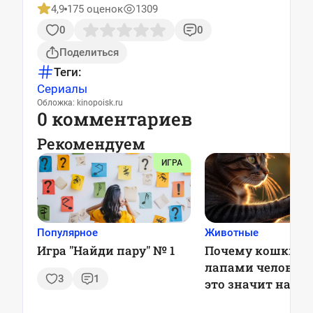
4,9
175 оценок
1309
0
0
Поделиться
Теги:
Сериалы
Обложка: kinopoisk.ru
0 комментариев
Рекомендуем
ИГРА
Популярное
Животные
Игра "Найди пару" № 1
Почему кошки м
лапами человека
3
1
это значит на с
деле