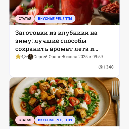
СТАТЬЯ
ВКУСНЫЕ РЕЦЕПТЫ
Заготовки из клубники на
зиму: лучшие способы
сохранить аромат лета и
удивить близких
4,8
Сергей Орлов
5 июля 2025 в 09:59
1348
СТАТЬЯ
ВКУСНЫЕ РЕЦЕПТЫ