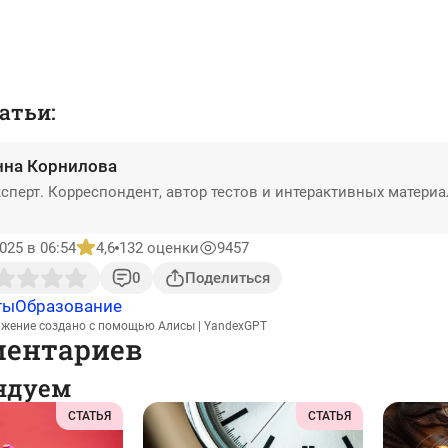
атьи:
нна Корнилова
сперт. Корреспондент, автор тестов и интерактивных матери
025 в 06:54
4,6
132 оценки
9457
0
Поделиться
ты
Образование
ажение создано с помощью Алисы | YandexGPT
ментариев
ндуем
СТАТЬЯ
СТАТЬЯ