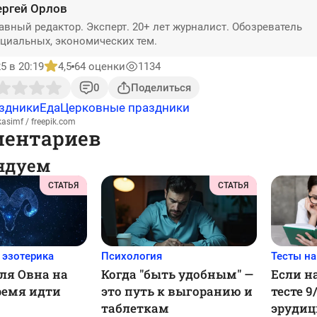
ергей Орлов
авный редактор. Эксперт. 20+ лет журналист. Обозреватель
циальных, экономических тем.
5 в 20:19
4,5
64 оценки
1134
0
Поделиться
здники
Еда
Церковные праздники
asimf / freepik.com
ментариев
ндуем
СТАТЬЯ
СТАТЬЯ
 эзотерика
Психология
Тесты н
ля Овна на
Когда "быть удобным" —
Если н
время идти
это путь к выгоранию и
тесте 9
таблеткам
эрудиц