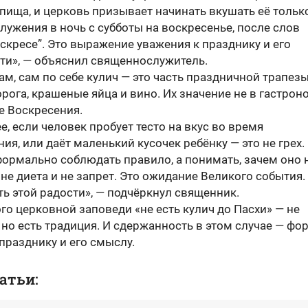
пища, и церковь призывает начинать вкушать её тольк
лужения в ночь с субботы на воскресенье, после слов
скресе”. Это выражение уважения к празднику и его
ути», — объяснил священнослужитель.
ам, сам по себе кулич — это часть праздничной трапезы,
орога, крашеные яйца и вино. Их значение не в гастрон
е Воскресения.
е, если человек пробует тесто на вкус во время
ия, или даёт маленький кусочек ребёнку — это не грех.
формально соблюдать правило, а понимать, зачем оно 
 не диета и не запрет. Это ожидание Великого события.
ть этой радости», — подчёркнул священник.
ого церковной заповеди «не есть кулич до Пасхи» — не
 но есть традиция. И сдержанность в этом случае — фо
празднику и его смыслу.
атьи: