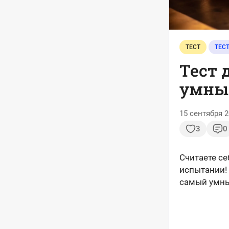
ТЕСТ
ТЕС
Тест 
умный
15 сентября 2
3
0
Считаете с
испытании!
самый умны