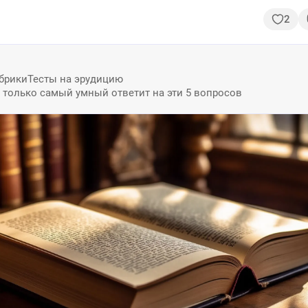
уровне
2
брики
Тесты на эрудицию
: только самый умный ответит на эти 5 вопросов