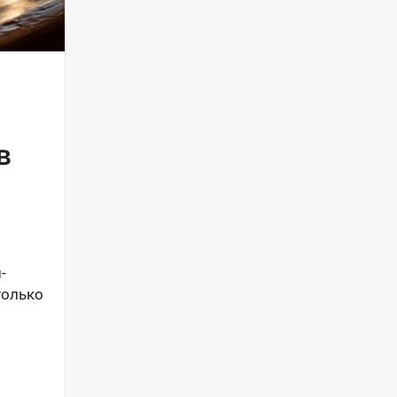
в
-
только