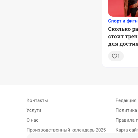
Спорт и фитн
Сколько ра
стоит тре
для дости
лучшего ре
1
рекоменда
Контакты
Редакция
Услуги
Политика
О нас
Правила 
Производственный календарь 2025
Карта сай