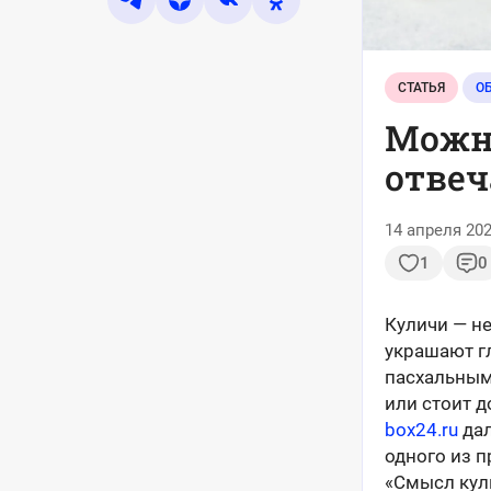
СТАТЬЯ
О
Можно
отвеч
14 апреля 202
1
0
Куличи — н
украшают г
пасхальным
или стоит 
box24.ru
дал
одного из 
«Смысл кули