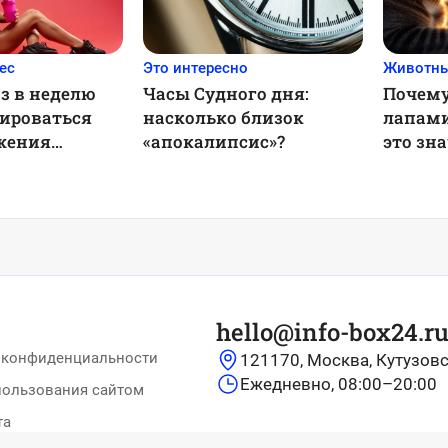
ес
Это интересно
Животн
з в неделю
Часы Судного дня:
Почему
нироваться
насколько близок
лапами
жения
«апокалипсис»?
это зн
зультата:
деле
ции ученых
hello@info-box24.r
 конфиденциальности
121170, Москва, Кутузовс
Ежедневно, 08:00–20:00
пользования сайтом
та