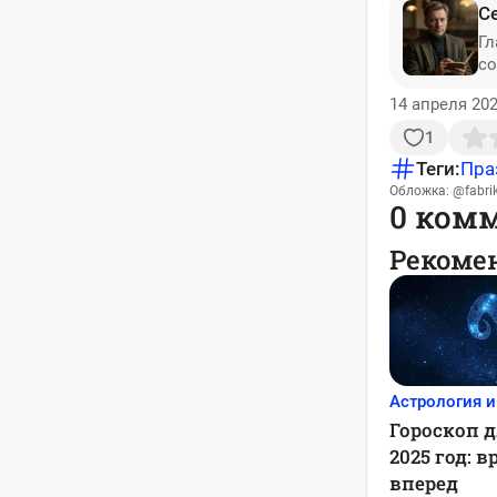
С
Гл
со
14 апреля 202
1
Теги:
Пра
Обложка: @fabrik
0 ком
Рекоме
Астрология и
Гороскоп д
2025 год: 
вперед