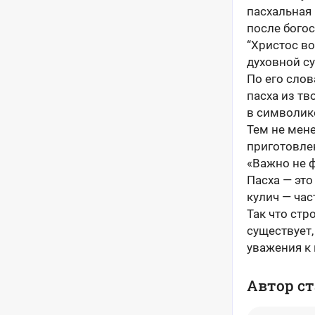
пасхальная 
после богос
“Христос во
духовной с
По его слов
пасха из тв
в символик
Тем не мене
приготовлен
«Важно не 
Пасха — это
кулич — час
Так что стр
существует,
уважения к 
Автор ст