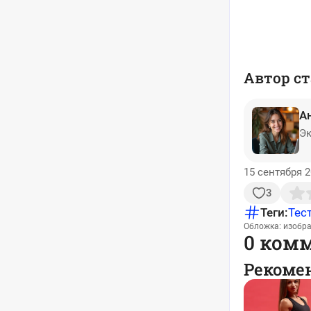
Автор ст
А
Эк
15 сентября 2
3
Теги:
Тес
Обложка: изобр
0 ком
Рекоме