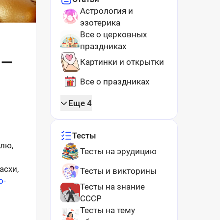
Астрология и
эзотерика
Все о церковных
праздниках
 —
Картинки и открытки
Все о праздниках
Еще 4
Тесты
елю,
Тесты на эрудицию
асхи,
Тесты и викторины
o-
Тесты на знание
СССР
Тесты на тему