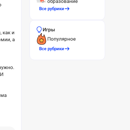
образование
о
Все рубрики
Игры
 как и
Популярное
омии, а
Все рубрики
нужно.
 И
рма