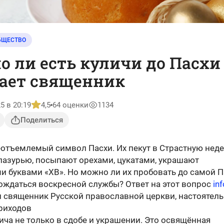
БЩЕСТВО
 ли есть куличи до Пасхи
ает священник
5 в 20:19
4,5
64 оценки
1134
Поделиться
еотъемлемый символ Пасхи. Их пекут в Страстную нед
лазурью, посыпают орехами, цукатами, украшают
и буквами «ХВ». Но можно ли их пробовать до самой П
дождаться воскресной службы? Ответ на этот вопрос
inf
 священник Русской православной церкви, настоятель
приходов
ча не только в сдобе и украшении. Это освящённая