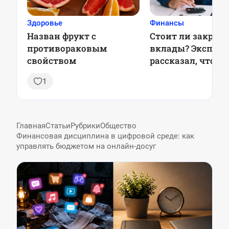
Здоровье
Финансы
Назван фрукт с
Стоит ли закрыв
противораковым
вклады? Эксперт
свойством
рассказал, что бу
ставками в 2025 
1
Главная
Статьи
Рубрики
Общество
Финансовая дисциплина в цифровой среде: как
управлять бюджетом на онлайн-досуг