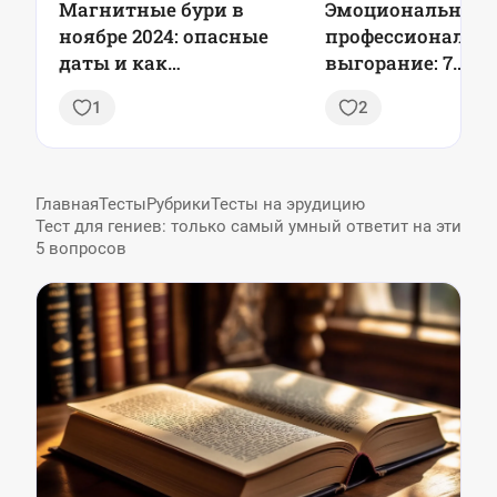
Магнитные бури в
Эмоциональное 
ноябре 2024: опасные
профессиональн
даты и как
выгорание: 7
подготовиться
проверенных стр
1
2
профилактики, 
оставаться в рес
каждый день
Главная
Тесты
Рубрики
Тесты на эрудицию
Тест для гениев: только самый умный ответит на эти
5 вопросов