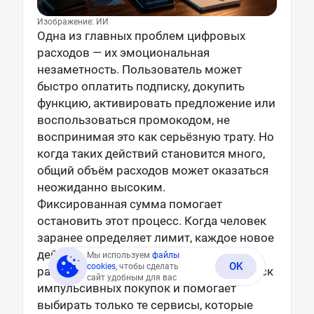
Изображение: ИИ
Одна из главных проблем цифровых
расходов — их эмоциональная
незаметность. Пользователь может
быстро оплатить подписку, докупить
функцию, активировать предложение или
воспользоваться промокодом, не
воспринимая это как серьёзную трату. Но
когда таких действий становится много,
общий объём расходов может оказаться
неожиданно высоким.
Фиксированная сумма помогает
остановить этот процесс. Когда человек
заранее определяет лимит, каждое новое
действие оценивается не отдельно, а в
Мы используем
файлы
OK
cookies
, чтобы сделать
рамках общей картины. Это снижает риск
сайт удобным для вас
импульсивных покупок и помогает
выбирать только те сервисы, которые